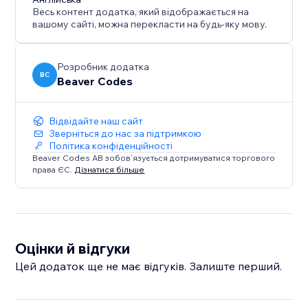
links, and custom user avatars.
Весь контент додатка, який відображається на
★ Fully customize text, background, and star rating
вашому сайті, можна перекласти на будь-яку мову.
colors to match your brand.
★ Upload hundreds of reviews instantly via CSV bulk
import.
Розробник додатка
BC
Beaver Codes
Відвідайте наш сайт
Зверніться до нас за підтримкою
Політика конфіденційності
Beaver Codes AB зобов’язується дотримуватися торгового
права ЄС.
Дізнатися більше
Оцінки й відгуки
Цей додаток ще не має відгуків. Залиште перший.