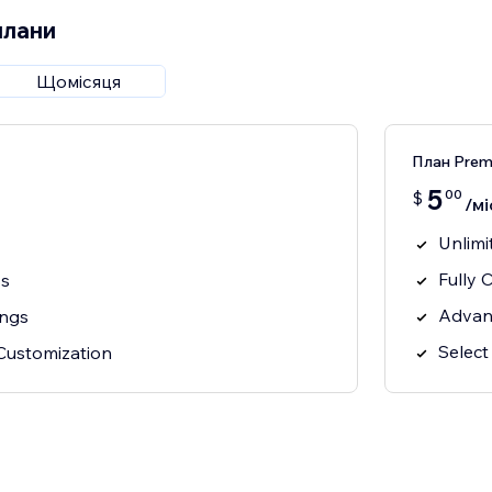
плани
Щомісяця
План Pre
5
00
$
/мі
Unlimi
Fully 
ss
Advan
ings
Select
Customization