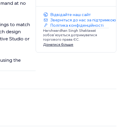
demand at no
Відвідайте наш сайт
Зверніться до нас за підтримкою
tings to match
Політика конфіденційності
Harshwardhan Singh Shaktawat
ach design
зобов’язується дотримуватися
tive Studio or
торгового права ЄС.
Дізнатися більше
 using the