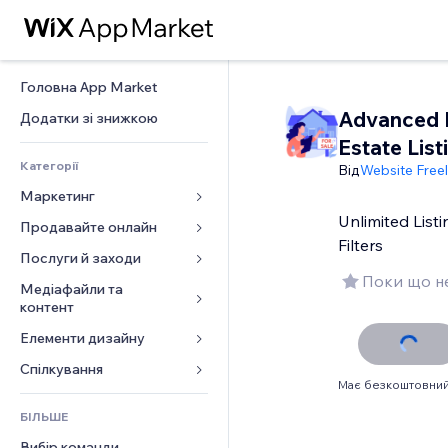
Головна App Market
Advanced 
Додатки зі знижкою
Estate List
Категорії
Від
Website Free
Маркетинг
Unlimited Lis
Продавайте онлайн
Реклама
Filters
Мобільний
Послуги й заходи
Додатки для магазинів
Поки що не
Аналітика
Надсилання та доставка
Медіафайли та 
Готелі
контент
Соцмережі
Кнопки продажу
Заходи
Елементи дизайну
Галерея
SEO
Онлайн‑курси
Ресторани
Музика
Залучення
Карти й навігація
Спілкування 
Друк на замовлення
Нерухомість
Має безкоштовний
Подкасти
Розміщення сайту
Конфіденційність і безпека
Бухгалтерський облік
Форми
Запис на послуги
БІЛЬШЕ
Фотографія
Ел. пошта
Годинник
Купони й лояльність
Блог
Вибір команди