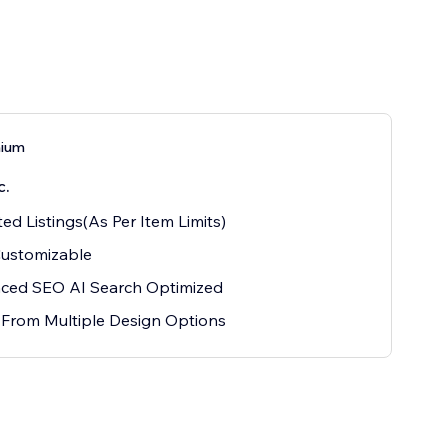
mium
с.
ted Listings(As Per Item Limits)
Customizable
ced SEO AI Search Optimized
 From Multiple Design Options