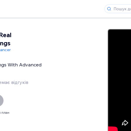
Real
ings
lancer
tings With Advanced
має відгуків
 план