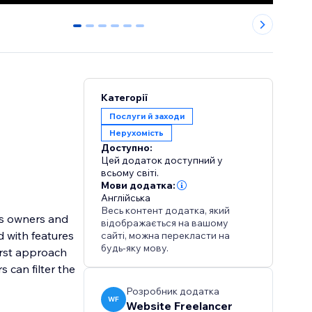
0
1
2
3
4
5
Категорії
Послуги й заходи
Нерухомість
Доступно:
Цей додаток доступний у
всьому світі.
Мови додатка:
Англійська
Весь контент додатка, який
ess owners and
відображається на вашому
d with features
сайті, можна перекласти на
будь-яку мову.
First approach
 can filter the
Розробник додатка
WF
Website Freelancer