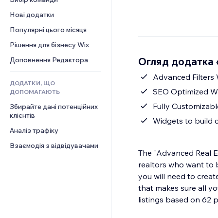
Відео
Конверсія
Шаблони сторінок
Рішення для складів
Опитування
Нові додатки
PDF
Ефекти зображення
Дропшипінг
Чат
Обмін файлами
Популярні цього місяця
Кнопки та меню
Тарифні плани й підписки
Коментарі
Новини
Банери та бейджі
Краудфандинг
Рішення для бізнесу Wix
Телефон
Контент‑послуги
Калькулятори
Їжа та напої
Спільнота
Огляд додатка «
Доповнення Редактора
Ефекти для тексту
Пошук
Відгуки
Advanced Filters 
ДОДАТКИ, ЩО
Погода
CRM
SEO Optimized Wi
ДОПОМАГАЮТЬ
Графіки й таблиці
Fully Customizabl
Збирайте дані потенційних 
клієнтів
Widgets to build 
Аналіз трафіку
Взаємодія з відвідувачами
The "Advanced Real Est
realtors who want to b
you will need to creat
that makes sure all yo
listings based on 62 p