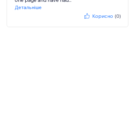
one page and have had...
Детальніше
Корисно
(0)