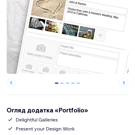
0
1
2
3
4
Огляд додатка «Portfolio»
Delightful Galleries
Present your Design Work