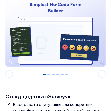
0
1
2
3
4
5
Огляд додатка «Surveys»
Відображати опитування для конкретних
сегментів клієнтів на основі їх історії покупок,