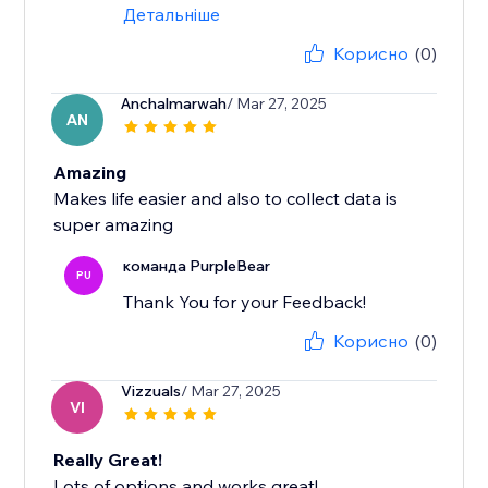
Детальніше
Корисно
(0)
Anchalmarwah
/ Mar 27, 2025
AN
Amazing
Makes life easier and also to collect data is
super amazing
команда PurpleBear
PU
Thank You for your Feedback!
Корисно
(0)
Vizzuals
/ Mar 27, 2025
VI
Really Great!
Lots of options and works great!