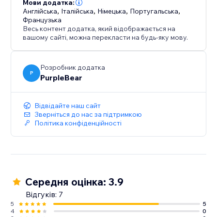
відгуки для прийняття стратегічних рішень, що
Мови додатка:
Англійська
,
Італійська
,
Німецька
,
Португальська
,
сприяють зростанню бізнесу та зміцнюють
Французька
лояльність клієнтів.
Весь контент додатка, який відображається на
Економія часу: Автоматизуйте процес
вашому сайті, можна перекласти на будь-яку мову.
розповсюдження опитування та збирання даних,
що дозволяє вам сконцентруватись на інших
Розробник додатка
ключових аспектах вашого бізнесу.
P
PurpleBear
Відвідайте наш сайт
Зверніться до нас за підтримкою
Політика конфіденційності
Середня оцінка: 3.9
Відгуків: 7
5
5
4
0