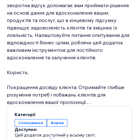
зворотна відгук допомагає вам приймати рішення
на основі даних для вдосконалення ваших
продуктів та послуг, що в кінцевому підсумку
підвищує задоволеність клієнтів та зміцнює їх
лояльність. Налаштовуйте питання опитування для
відповідності бізнес-цілям, роблячи цей додаток
важливим інструментом для постійного
вдосконалення та залучення клієнтів.
Користь:
Покращення досвіду клієнта: Отримайте глибше
розуміння потреб і побажань клієнтів для
вдосконалення вашої пропозиції.
Збільшення залученості: Залучайте клієнтів,
Категорії
збираючи їхні відгуки і демонструючи, що їхні
Спілкування
Форми
думки мають значення.
Доступно:
Сприяння зростанню: Використовуйте дієві
Цей додаток доступний у всьому світі.