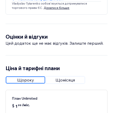
Vladyslav Tytarenko зобов’язується дотримуватися
торгового права ЄС.
Дізнатися більше
Оцінки й відгуки
Цей додаток ще не має відгуків. Залиште перший.
Ціна й тарифні плани
Щороку
Щомісяця
План Unlimited
/міс.
$
1
99