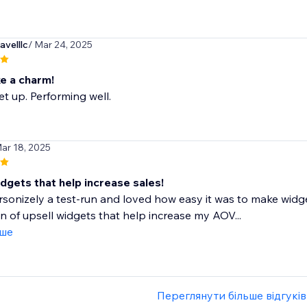
velllc
/ Mar 24, 2025
ke a charm!
et up. Performing well.
Mar 18, 2025
dgets that help increase sales!
rsonizely a test-run and loved how easy it was to make widge
n of upsell widgets that help increase my AOV...
іше
Переглянути більше відгуків