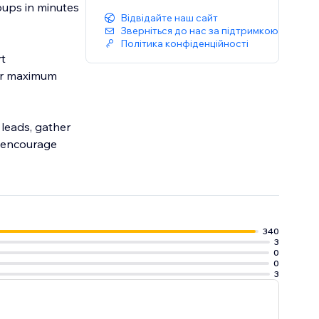
pups in minutes
Відвідайте наш сайт
Зверніться до нас за підтримкою
Політика конфіденційності
rt
or maximum
leads, gather
o encourage
340
3
0
0
3