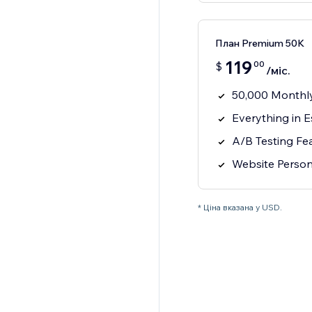
План Premium 50K
119
00
$
/міс.
50,000 Monthly
Everything in E
A/B Testing Fe
Website Person
* Ціна вказана у USD.