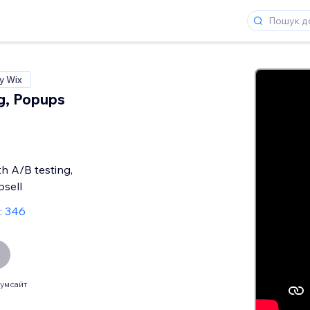
у Wix
g, Popups
th A/B testing,
sell
: 346
умсайт