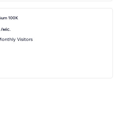
ium 100K
/міс.
onthly Visitors