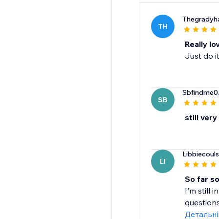
Thegradyh
TH
Really lo
Just do i
Sbfindme0
SB
still very
Libbiecoul
LI
So far s
I'm still
questions
Детальн