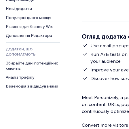
Відео
Конверсія
Шаблони сторінок
Рішення для складів
Опитування
Нові додатки
PDF
Ефекти зображення
Дропшипінг
Чат
Обмін файлами
Популярні цього місяця
Кнопки та меню
Тарифні плани й підписки
Коментарі
Новини
Банери та бейджі
Краудфандинг
Рішення для бізнесу Wix
Телефон
Контент‑послуги
Калькулятори
Їжа та напої
Спільнота
Огляд додатка «
Доповнення Редактора
Ефекти для тексту
Пошук
Відгуки
Use email popups 
ДОДАТКИ, ЩО
Погода
CRM
Run A/B tests on 
ДОПОМАГАЮТЬ
Графіки й таблиці
your audience
Збирайте дані потенційних 
клієнтів
Improve your aver
Аналіз трафіку
Discover how surv
Взаємодія з відвідувачами
Meet Personizely, a p
on content, URLs, pop
continuously optimize
Convert more visitors 