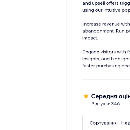
and upsell offers trig
using our intuitive p
Increase revenue with
abandonment. Run pop
impact.
Engage visitors with 
insights, and highligh
faster purchasing deci
Середня оцін
Відгуків: 346
Сортування:
Нед