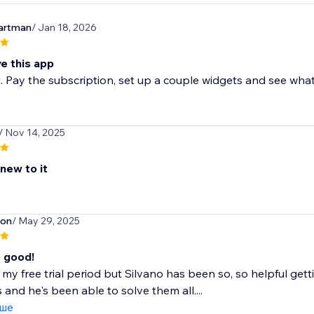
artman
/ Jan 18, 2026
ve this app
t. Pay the subscription, set up a couple widgets and see what
/ Nov 14, 2025
 new to it
son
/ May 29, 2025
o good!
 in my free trial period but Silvano has been so, so helpful get
 and he's been able to solve them all....
іше