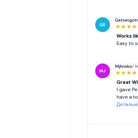
Getsetgotra
GE
Works li
Easy to s
Mjhrisko
/ 
MJ
Great Wi
I gave Pe
have a to
Детальн