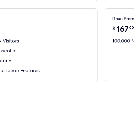
План Prem
167
00
$
 Visitors
100,000 M
ssential
atures
alization Features