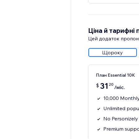
Ціна й тарифні 
Цей додаток пропон
Щороку
План Essential 10K
31
20
$
/міс.
10,000 Monthly
Unlimited popu
No Personizely
Premium suppo