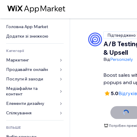
Головна App Market
Підтверджено 
Додатки зі знижкою
A/B Testin
Категорії
& Upsell
Від
Personizely
Маркетинг
Продавайте онлайн
Реклама
Boost sales wi
Мобільний
Послуги й заходи
Додатки для магазинів
popups and up
Аналітика
Надсилання та доставка
Медіафайли та 
Готелі
5.0
Відгуків
контент
Соцмережі
Кнопки продажу
Заходи
Елементи дизайну
Галерея
SEO
Онлайн‑курси
Ресторани
Музика
Залучення
Карти й навігація
Спілкування 
Друк на замовлення
Нерухомість
Подкасти
Розміщення сайту
Конфіденційність і безпека
Бухгалтерський облік
Форми
Запис на послуги
Потрібен премі
БІЛЬШЕ
Фотографія
Ел. пошта
Годинник
Купони й лояльність
Блог
Вибір команди