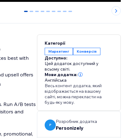
0
1
2
3
4
5
6
7
8
Категорії
s
Маркетинг
Конверсія
es best with
Доступно:
Цей додаток доступний у
всьому світі.
d upsell offers
Мови додатка:
Англійська
s
Весь контент додатка, який
відображається на вашому
сайті, можна перекласти на
будь-яку мову.
. Run A/B tests
isitors and
Розробник додатка
P
Personizely
e, promotional,