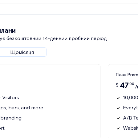
плани
ує безкоштовний 14‑денний пробний період
Щомісяця
План Prem
47
00
$
/
 Visitors
10,000
ps, bars, and more
Everyt
 branding
A/B Te
rt
Websit