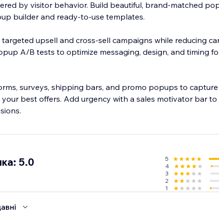
gered by visitor behavior. Build beautiful, brand-matched po
opup builder and ready-to-use templates.
 targeted upsell and cross-sell campaigns while reducing ca
up A/B tests to optimize messaging, design, and timing f
forms, surveys, shipping bars, and promo popups to capture 
t your best offers. Add urgency with a sales motivator bar t
sions.
5
ка: 5.0
4
3
2
1
авні