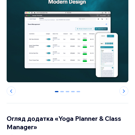
0
1
2
3
4
Огляд додатка «Yoga Planner & Class
Manager»