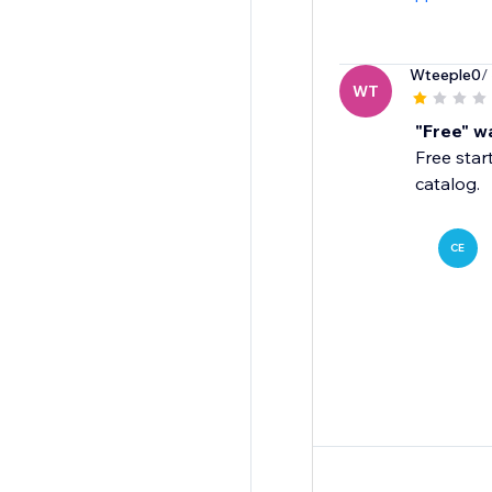
Wteeple0
/
WT
"Free" w
Free star
catalog.
CE