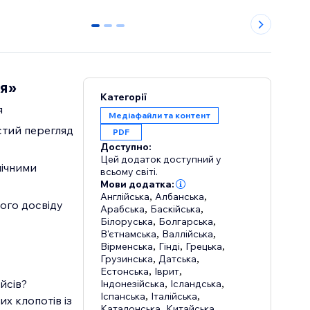
0
1
2
ня»
Категорії
я
Медіафайли та контент
стий перегляд
PDF
Доступно:
Цей додаток доступний у
мічними
всьому світі.
Мови додатка:
Англійська
,
Албанська
,
ого досвіду
Арабська
,
Баскійська
,
Білоруська
,
Болгарська
,
В'єтнамська
,
Валлійська
,
Вірменська
,
Гінді
,
Грецька
,
Грузинська
,
Датська
,
Естонська
,
Іврит
,
йсів?
Індонезійська
,
Ісландська
,
Іспанська
,
Італійська
,
х клопотів із
Каталонська
,
Китайська
,