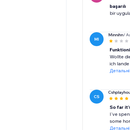
başarılı
bir uygu
Minnihn
/ A
MI
Funktioni
Wollte di
ich lande
Детальн
Cshplayho
CS
So far it
I've spen
some horr
Детальн