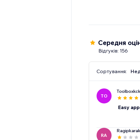
Середня оцін
Відгуків: 156
Сортування:
Нед
Toolboxkc
TO
Easy app
Ragipkara
RA