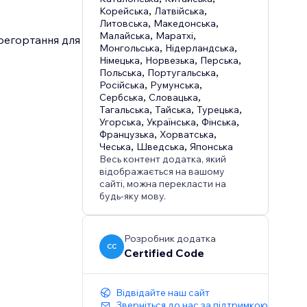
Корейська
,
Латвійська
,
Литовська
,
Македонська
,
Малайська
,
Маратхі
,
ерегортання для
Монгольська
,
Нідерландська
,
Німецька
,
Норвезька
,
Перська
,
Польська
,
Португальська
,
Російська
,
Румунська
,
Сербська
,
Словацька
,
Тагальська
,
Тайська
,
Турецька
,
Угорська
,
Українська
,
Фінська
,
Французька
,
Хорватська
,
Чеська
,
Шведська
,
Японська
Весь контент додатка, який
відображається на вашому
сайті, можна перекласти на
будь-яку мову.
Розробник додатка
CC
Certified Code
Відвідайте наш сайт
Зверніться до нас за підтримкою