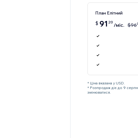
План Елітний
91
20
$
/міс.
$
96
* Ціна вказана у USD.
* Розпродаж діє до 9 серп
змінюватися.