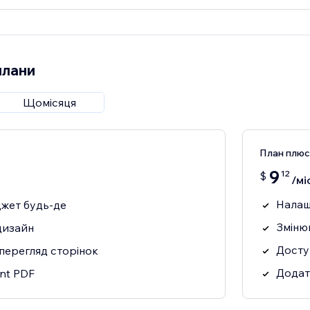
плани
Щомісяця
План плюс
9
12
$
/мі
Налаш
джет будь-де
Зміню
дизайн
Досту
перегляд сторінок
Додат
int PDF