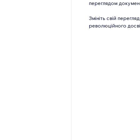
переглядом документ
Змініть свій перегля
революційного досві