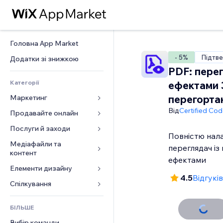
Головна App Market
- 5%
Підтве
Додатки зі знижкою
PDF: перег
Категорії
ефектами 
перегорта
Маркетинг
Від
Certified Co
Продавайте онлайн
Реклама
Мобільний
Послуги й заходи
Додатки для магазинів
Повністю нал
Аналітика
Надсилання та доставка
Медіафайли та 
Готелі
переглядач і
контент
Соцмережі
Кнопки продажу
Заходи
ефектами
Елементи дизайну
Галерея
SEO
Онлайн‑курси
Ресторани
4.5
Відгуків
Музика
Залучення
Карти й навігація
Спілкування 
Друк на замовлення
Нерухомість
Подкасти
Розміщення сайту
Конфіденційність і безпека
Бухгалтерський облік
Форми
Запис на послуги
БІЛЬШЕ
Фотографія
Ел. пошта
Годинник
Купони й лояльність
Блог
Вибір команди