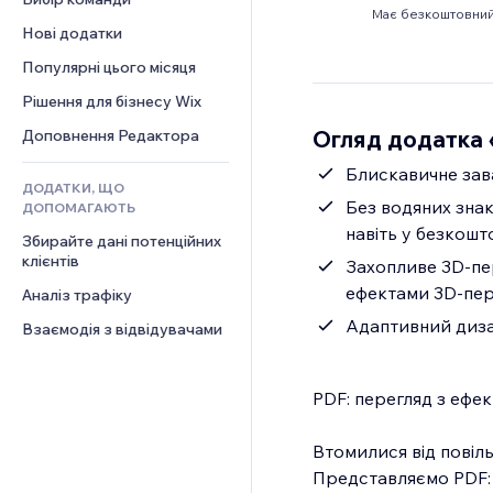
Відео
Конверсія
Шаблони сторінок
Рішення для складів
Опитування
Має безкоштовний
Нові додатки
PDF
Ефекти зображення
Дропшипінг
Чат
Обмін файлами
Популярні цього місяця
Кнопки та меню
Тарифні плани й підписки
Коментарі
Новини
Банери та бейджі
Краудфандинг
Рішення для бізнесу Wix
Телефон
Контент‑послуги
Калькулятори
Їжа та напої
Спільнота
Огляд додатка 
Доповнення Редактора
Ефекти для тексту
Пошук
Відгуки
Блискавичне зава
ДОДАТКИ, ЩО
Погода
CRM
Без водяних зна
ДОПОМАГАЮТЬ
Графіки й таблиці
навіть у безкошто
Збирайте дані потенційних 
клієнтів
Захопливе 3D-пер
ефектами 3D-пе
Аналіз трафіку
Адаптивний диза
Взаємодія з відвідувачами
PDF: перегляд з ефе
Втомилися від повіль
Представляємо PDF: 