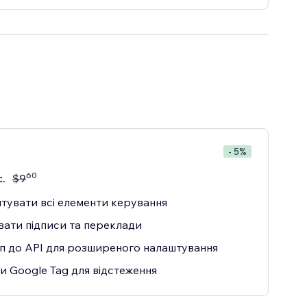
- 5%
60
с.
$
9
тувати всі елементи керування
вати підписи та переклади
п до API для розширеного налаштування
и Google Tag для відстеження