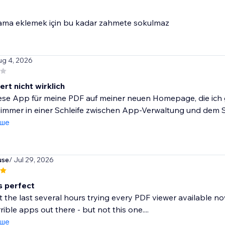
lama eklemek için bu kadar zahmete sokulmaz
ug 4, 2026
ert nicht wirklich
ese App für meine PDF auf meiner neuen Homepage, die ich ge
 immer in einer Schleife zwischen App-Verwaltung und dem Sta
іше
use
/ Jul 29, 2026
's perfect
t the last several hours trying every PDF viewer available no
ible apps out there - but not this one....
іше