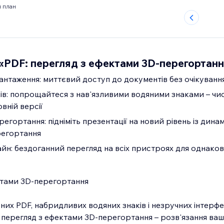
 план
«PDF: перегляд з ефектами 3D-перегортан
нтаження: миттєвий доступ до документів без очікуванн
ків: попрощайтеся з нав'язливими водяними знаками – чи
вній версії
егортання: підніміть презентації на новий рівень із дина
регортання
йн: бездоганний перегляд на всіх пристроях для однаков
ктами 3D-перегортання
них PDF, набридливих водяних знаків і незручних інтерфе
перегляд з ефектами 3D-перегортання – розв'язання ваши