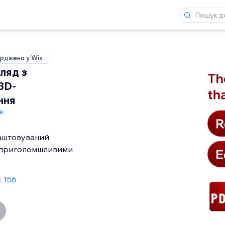
рджено у Wix
ляд з
3D-
ння
de
аштовуваний
з приголомшливими
: 156