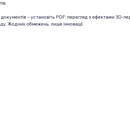
ів.
д документів – установіть PDF: перегляд з ефектами 3D-п
ду. Жодних обмежень, лише інновації.