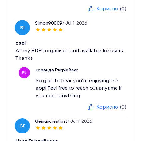
Корисно
(0)
Simon90009
/ Jul 1, 2026
SI
cool
All my PDFs organised and available for users.
Thanks
команда PurpleBear
PU
So glad to hear you're enjoying the
app! Feel free to reach out anytime if
you need anything.
Корисно
(0)
Geniuscrestinst
/ Jul 1, 2026
GE