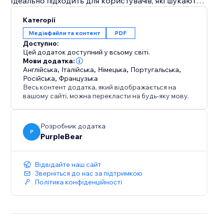
Ідеально підходить для користувачів, які шукають
простий переглядач PDF без ускладненого
Категорії
розгортання PDF-фліпбуку 3D.
Медіафайли та контент
PDF
Доступно:
Ідеально підходить для бізнесу, інтернет-магазинів,
Цей додаток доступний у всьому світі.
ресторанів, шкіл, агентств, портфоліо та
Мови додатка:
Англійська
,
Італійська
,
Німецька
,
Португальська
,
постачальників послуг, які потребують простого й
Російська
,
Французька
професійного способу обміну документами
Весь контент додатка, який відображається на
онлайн.
вашому сайті, можна перекласти на будь-яку мову.
Додаток повністю адаптивний для мобільних
Розробник додатка
пристроїв, легкий у налаштуванні та не потребує
P
PurpleBear
програмування. Дозвольте відвідувачам
отримувати доступ до важливих PDF-файлів
безпосередньо з вашого веб-сайту за допомогою
Відвідайте наш сайт
Зверніться до нас за підтримкою
швидкого та налаштованого за власним зразком
Політика конфіденційності
переглядача PDF.