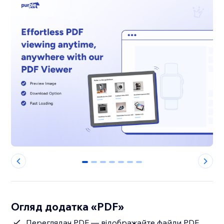
0
1
2
3
4
5
6
Огляд додатка «PDF»
Переглядач PDF — відображайте файли PDF