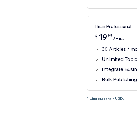
План Professional
19
99
$
/міс.
30 Articles / m
Unlimited Topi
Integrate Busi
Bulk Publishing
* Ціна вказана у USD.