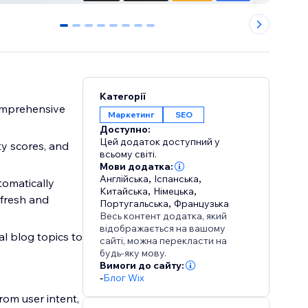
0
1
2
3
4
5
6
7
Категорії
comprehensive
Маркетинг
SEO
Доступно:
Цей додаток доступний у
ty scores, and
всьому світі.
Мови додатка:
Англійська
,
Іспанська
,
tomatically
Китайська
,
Німецька
,
 fresh and
Португальська
,
Французька
Весь контент додатка, який
відображається на вашому
l blog topics to
сайті, можна перекласти на
будь-яку мову.
Вимоги до сайту:
-
Блог Wix
rom user intent,