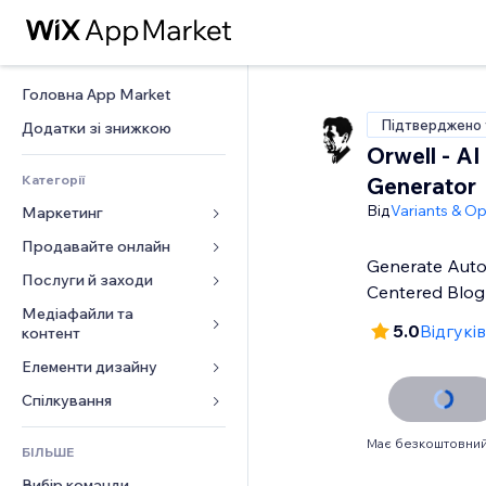
Головна App Market
Підтверджено 
Додатки зі знижкою
Orwell - AI
Категорії
Generator
Від
Variants & Op
Маркетинг
Продавайте онлайн
Реклама
Generate Aut
Мобільний
Послуги й заходи
Додатки для магазинів
Centered Blo
Аналітика
Надсилання та доставка
Медіафайли та 
Готелі
5.0
Відгуків
контент
Соцмережі
Кнопки продажу
Заходи
Елементи дизайну
Галерея
SEO
Онлайн‑курси
Ресторани
Музика
Залучення
Карти й навігація
Спілкування 
Друк на замовлення
Нерухомість
Подкасти
Розміщення сайту
Конфіденційність і безпека
Бухгалтерський облік
Форми
Запис на послуги
Має безкоштовний
БІЛЬШЕ
Фотографія
Ел. пошта
Годинник
Купони й лояльність
Блог
Вибір команди