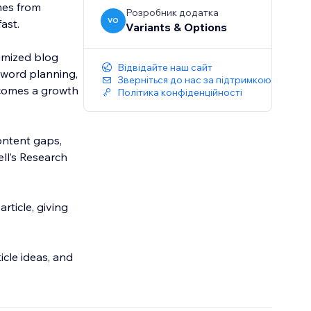
mes from
Розробник додатка
VO
ast.
Variants & Options
imized blog
Відвідайте наш сайт
yword planning,
Зверніться до нас за підтримкою
ecomes a growth
Політика конфіденційності
ontent gaps,
ell’s Research
rticle, giving
icle ideas, and