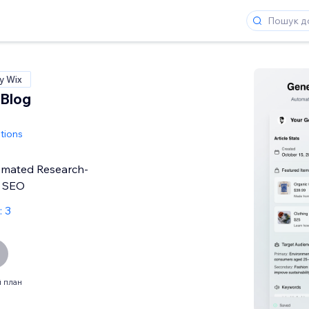
у Wix
 Blog
tions
omated Research-
g SEO
: 3
 план