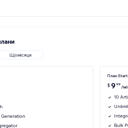
плани
Щомісяця
План Start
9
99
$
/мі
10 Art
Unlimi
th
Integr
c Generation
Bulk P
gregator