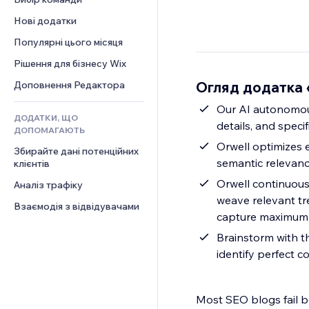
Відео
Конверсія
Шаблони сторінок
Рішення для складів
Опитування
Нові додатки
PDF
Ефекти зображення
Дропшипінг
Чат
Обмін файлами
Популярні цього місяця
Кнопки та меню
Тарифні плани й підписки
Коментарі
Новини
Банери та бейджі
Краудфандинг
Рішення для бізнесу Wix
Телефон
Контент‑послуги
Калькулятори
Їжа та напої
Спільнота
Огляд додатка «
Доповнення Редактора
Ефекти для тексту
Пошук
Відгуки
Our AI autonomous
ДОДАТКИ, ЩО
Погода
CRM
details, and speci
ДОПОМАГАЮТЬ
Графіки й таблиці
Orwell optimizes e
Збирайте дані потенційних 
semantic relevanc
клієнтів
Orwell continuous
Аналіз трафіку
weave relevant tr
Взаємодія з відвідувачами
capture maximum 
Brainstorm with t
identify perfect c
Most SEO blogs fail be