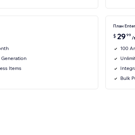
План Enter
29
99
$
/
onth
100 Ar
c Generation
Unlimi
ness Items
Integr
Bulk P