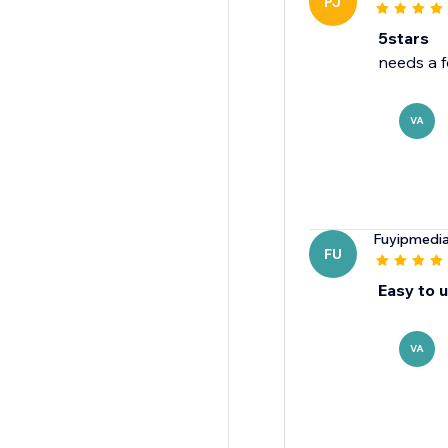
PJ
5stars
VA
Fuyipmedi
FU
Easy to us
VA