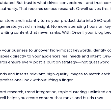
tdated. But trust is what drives conversions—and trust co
uthority. That requires serious research. Orwell solves this, f
ur store and instantly turns your product data into SEO-opt
o generate, yet rich in insight. No more spending hours on ke
 writing content that never ranks. With Orwell, your blog b
o your business to uncover high-impact keywords, identify c
t speak directly to your audience’s real needs and intent. Orw
rds ensure every post is built on strategy—not guesswork.
inds and inserts relevant, high-quality images to match each a
rofessional look without lifting a finger.
 research, trend integration, topic clustering, unlimited art
rwell helps you create content that ranks and builds trust.