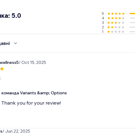
5
ка: 5.0
4
3
2
1
авні
wellness5
/ Oct 15, 2025
t
команда Variants &amp; Options
Thank you for your review!
is
/ Jun 22, 2025