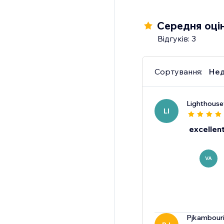
Середня оцін
Відгуків: 3
Сортування:
Нед
Lighthouse
LI
excellen
VA
Pjkambour