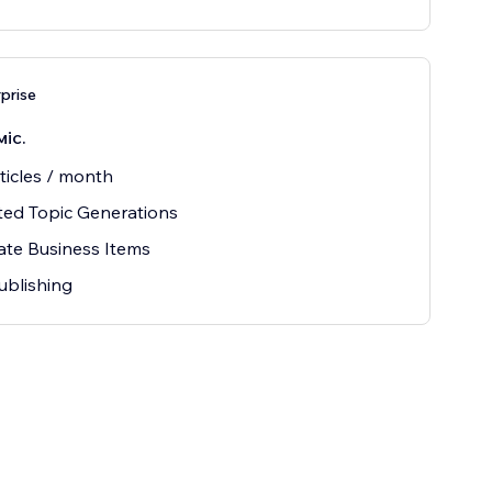
prise
міс.
ticles / month
ted Topic Generations
ate Business Items
ublishing