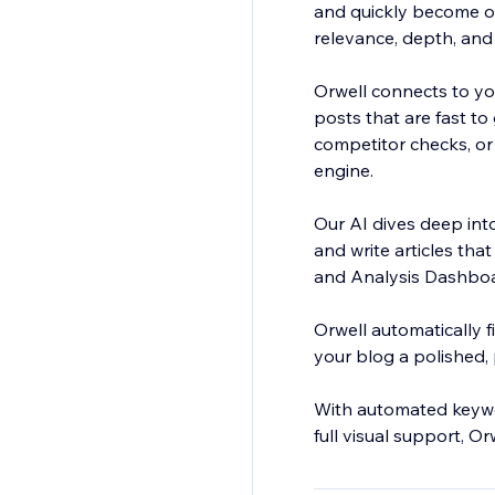
and quickly become ou
relevance, depth, and a
Orwell connects to yo
posts that are fast t
competitor checks, or
engine.
Our AI dives deep int
and write articles tha
and Analysis Dashboa
Orwell automatically f
your blog a polished, p
With automated keyword
full visual support, O