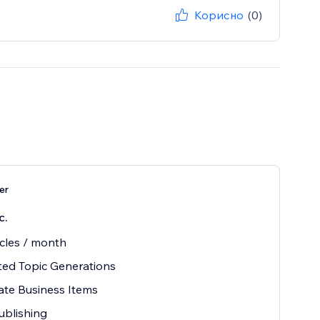
Корисно
(0)
er
с.
icles / month
ted Topic Generations
ate Business Items
ublishing