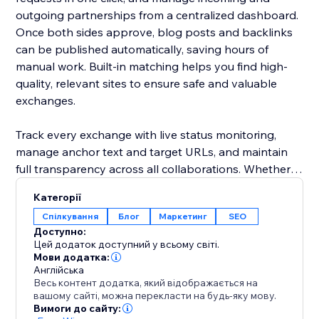
outgoing partnerships from a centralized dashboard.
Once both sides approve, blog posts and backlinks
can be published automatically, saving hours of
manual work. Built-in matching helps you find high-
quality, relevant sites to ensure safe and valuable
exchanges.
Track every exchange with live status monitoring,
manage anchor text and target URLs, and maintain
full transparency across all collaborations. Whether
you're running a small blog or scaling a large content
Категорії
network, this platform streamlines link building while
Спілкування
Блог
Маркетинг
SEO
keeping it organized, efficient, and SEO-focused.
Доступно:
Цей додаток доступний у всьому світі.
Grow smarter. Exchange faster. Rank higher.
Мови додатка:
Англійська
Весь контент додатка, який відображається на
вашому сайті, можна перекласти на будь-яку мову.
Вимоги до сайту: