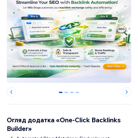
0
1
2
3
Огляд додатка «One-Click Backlinks
Builder»