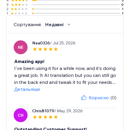
4
3
3
0
2
1
1
1
Сортування:
Недавні
Nea0326
/ Jul 25, 2026
NE
Amazing app!
I've been using it for a while now, and it's doing
a great job. It AI translation but you can still go
in the back end and tweak it to fit your needs....
Детальніше
Корисно
(0)
Chris81079
/ May 29, 2026
CH
Outstanding Customer Support!