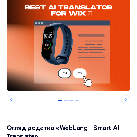
0
1
2
3
Огляд додатка «WebLang - Smart AI
Translate»