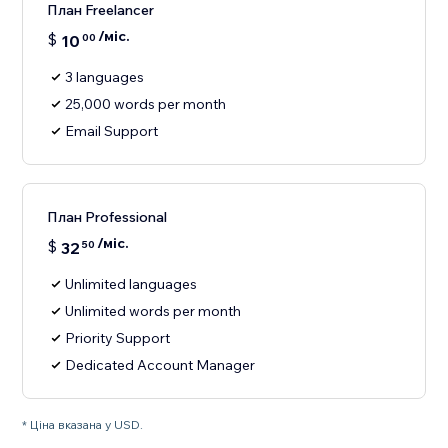
План Freelancer
/міс.
$
10
00
3 languages
25,000 words per month
Email Support
План Professional
/міс.
$
32
50
Unlimited languages
Unlimited words per month
Priority Support
Dedicated Account Manager
* Ціна вказана у USD.