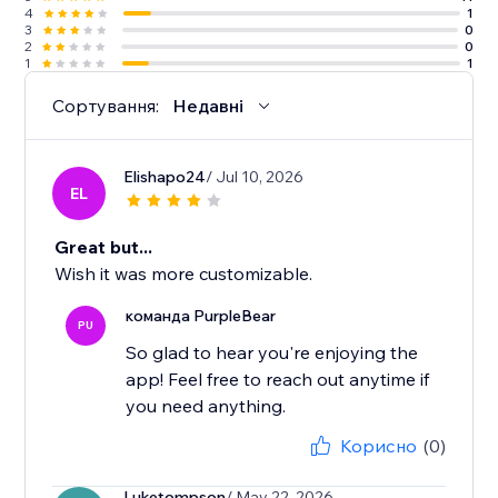
4
1
3
0
2
0
1
1
Сортування:
Недавні
Elishapo24
/ Jul 10, 2026
EL
Great but...
Wish it was more customizable.
команда PurpleBear
PU
So glad to hear you're enjoying the
app! Feel free to reach out anytime if
you need anything.
Корисно
(0)
Luketompson
/ May 22, 2026