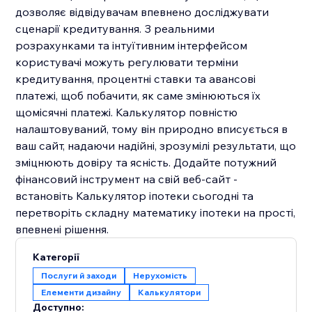
дозволяє відвідувачам впевнено досліджувати
сценарії кредитування. З реальними
розрахунками та інтуїтивним інтерфейсом
користувачі можуть регулювати терміни
кредитування, процентні ставки та авансові
платежі, щоб побачити, як саме змінюються їх
щомісячні платежі. Калькулятор повністю
налаштовуваний, тому він природно вписується в
ваш сайт, надаючи надійні, зрозумілі результати, що
зміцнюють довіру та ясність. Додайте потужний
фінансовий інструмент на свій веб-сайт -
встановіть Калькулятор іпотеки сьогодні та
перетворіть складну математику іпотеки на прості,
впевнені рішення.
Категорії
Послуги й заходи
Нерухомість
Елементи дизайну
Калькулятори
Доступно: