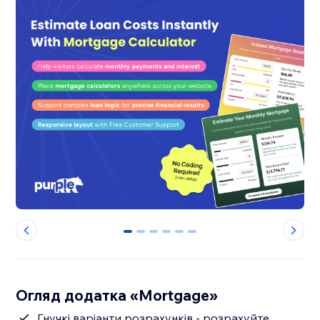
0
1
2
3
4
5
Огляд додатка «Mortgage»
Гнучкі варіанти розрахунків - розрахуйте