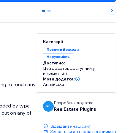
0
1
Категорії
Послуги й заходи
Нерухомість
Доступно:
Цей додаток доступний у
всьому світі.
Мови додатка:
ding to touch any
Англійська
Розробник додатка
 coded by type,
RP
RealEstate Plugins
g out on any of
Відвідайте наш сайт
Зверніться до нас за підтримкою