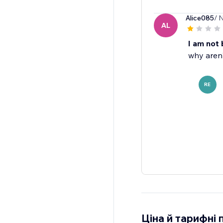
Alice085
/ 
AL
I am not
why aren
RE
Ціна й тарифні 