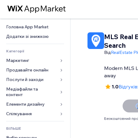
Головна App Market
MLS Real E
Додатки зі знижкою
Search
Категорії
Від
RealEstate Pl
Маркетинг
Modern MLS List
Продавайте онлайн
Реклама
away
Мобільний
Послуги й заходи
Додатки для магазинів
1.0
Відгуків:
Аналітика
Надсилання та доставка
Медіафайли та 
Готелі
контент
Соцмережі
Кнопки продажу
Заходи
Елементи дизайну
Галерея
SEO
Онлайн‑курси
Ресторани
Музика
Залучення
Карти й навігація
Спілкування 
Друк на замовлення
Нерухомість
Безкоштовний про
Подкасти
Розміщення сайту
Конфіденційність і безпека
Бухгалтерський облік
Форми
Запис на послуги
БІЛЬШЕ
Фотографія
Ел. пошта
Годинник
Купони й лояльність
Блог
Вибір команди