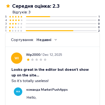
Середня оцінка: 2.3
Відгуків: 3
5
1
4
0
3
0
2
0
1
2
Сортування:
Недавні
Wip2000
/ Dec 12, 2025
WI
Looks great in the editor but doesn't show
up on the site...
So it's totally useless!
команда MarketPushApps
MA
Hello,