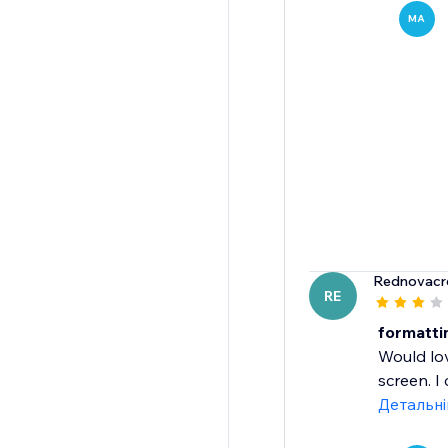
MA
Rednovacr
RE
formatti
Would lov
screen. I
Детальн