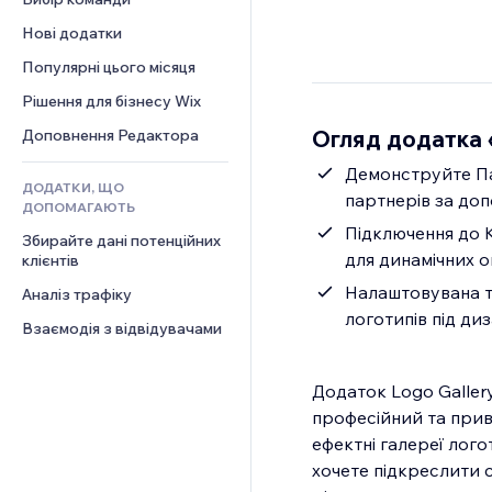
Відео
Конверсія
Шаблони сторінок
Рішення для складів
Опитування
Нові додатки
PDF
Ефекти зображення
Дропшипінг
Чат
Обмін файлами
Популярні цього місяця
Кнопки та меню
Тарифні плани й підписки
Коментарі
Новини
Банери та бейджі
Краудфандинг
Рішення для бізнесу Wix
Телефон
Контент‑послуги
Калькулятори
Їжа та напої
Спільнота
Огляд додатка 
Доповнення Редактора
Ефекти для тексту
Пошук
Відгуки
Демонструйте Па
ДОДАТКИ, ЩО
Погода
CRM
партнерів за до
ДОПОМАГАЮТЬ
Графіки й таблиці
Підключення до К
Збирайте дані потенційних 
для динамічних 
клієнтів
Налаштовувана т
Аналіз трафіку
логотипів під ди
Взаємодія з відвідувачами
Додаток Logo Galler
професійний та прив
ефектні галереї лого
хочете підкреслити с