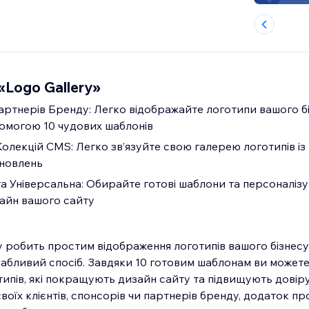
«Logo Gallery»
ртнерів Бренду: Легко відображайте логотипи вашого бі
помогою 10 чудових шаблонів
олекцій CMS: Легко зв’язуйте свою галерею логотипів і
оновлень
а Універсальна: Обирайте готові шаблони та персоналіз
зайн вашого сайту
y робить простим відображення логотипів вашого бізнесу
абливий спосіб. Завдяки 10 готовим шаблонам ви может
типів, які покращують дизайн сайту та підвищують довір
воїх клієнтів, спонсорів чи партнерів бренду, додаток п