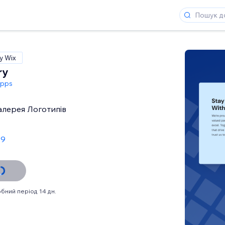
у Wix
ry
Apps
алерея Логотипів
 9
бний період 14 дн.