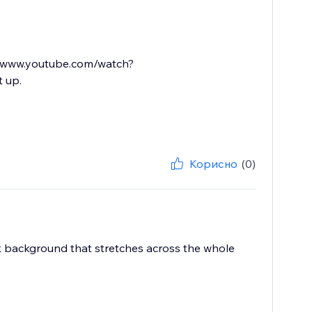
://www.youtube.com/watch?
t up.
Корисно
(0)
ck background that stretches across the whole