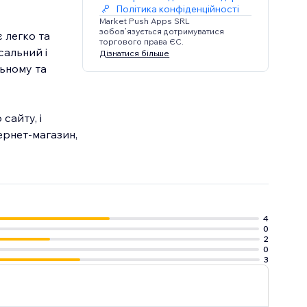
Політика конфіденційності
Market Push Apps SRL
зобов’язується дотримуватися
 легко та
торгового права ЄС.
сальний і
Дізнатися більше
льному та
сайту, і
тернет-магазин,
4
0
2
0
3