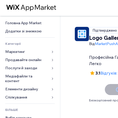
Головна App Market
Підтверджено 
Додатки зі знижкою
Logo Galle
Від
MarketPush
Категорії
Маркетинг
Професійна Г
Продавайте онлайн
Реклама
Легко
Мобільний
Послуги й заходи
Додатки для магазинів
3.1
Відгуків:
Аналітика
Надсилання та доставка
Медіафайли та 
Готелі
контент
Соцмережі
Кнопки продажу
Заходи
Елементи дизайну
Галерея
SEO
Онлайн‑курси
Ресторани
Музика
Залучення
Карти й навігація
Спілкування 
Друк на замовлення
Нерухомість
Безкоштовний про
Подкасти
Розміщення сайту
Конфіденційність і безпека
Бухгалтерський облік
Форми
Запис на послуги
БІЛЬШЕ
Фотографія
Ел. пошта
Годинник
Купони й лояльність
Блог
Вибір команди