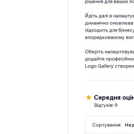
рішення для ваших п
Йдіть далі в налашту
динамічно оновлюват
підходить для бізне
впорядкованому вигл
Оберіть налаштовуван
додайте професійності
Logo Gallery створе
Середня оцін
Відгуків: 9
Сортування:
Нед