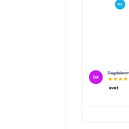
MA
Dagdelenm
DA
evet