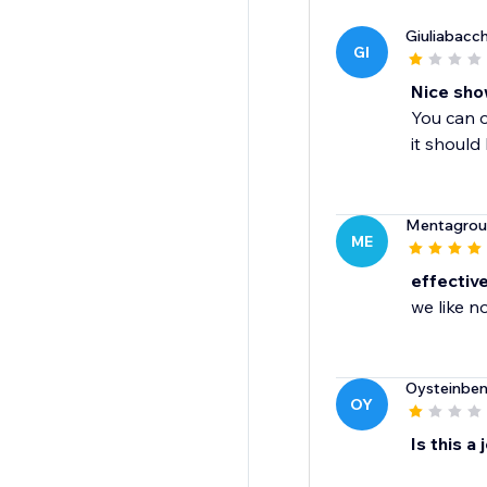
Giuliabacc
GI
Nice sho
You can o
it should
Mentagrou
ME
effectiv
we like n
Oysteinbe
OY
Is this a 