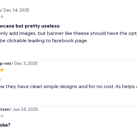
h
/ Dec 14, 2025
wcase but pretty useless
nly add images, but banner like theese should have the option
 be clickable leading to facebook page.
p-net
/ Dec 3, 2025
e
ow they have clean simple designs and for no cost. its helps
ntzen
/ Jun 24, 2025
joke?