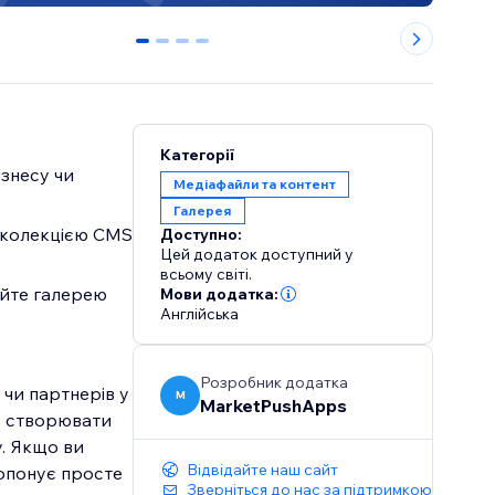
0
1
2
3
Категорії
знесу чи
Медіафайли та контент
Галерея
з колекцією CMS
Доступно:
Цей додаток доступний у
всьому світі.
уйте галерею
Мови додатка:
Англійська
Розробник додатка
 чи партнерів у
M
MarketPushApps
е створювати
у. Якщо ви
Відвідайте наш сайт
ропонує просте
Зверніться до нас за підтримкою