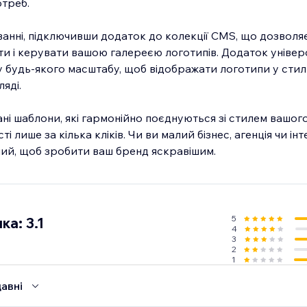
отреб.
ванні, підключивши додаток до колекції CMS, що дозволяє
и і керувати вашою галереєю логотипів. Додаток універ
су будь-якого масштабу, щоб відображати логотипи у сти
яді.
і шаблони, які гармонійно поєднуються зі стилем вашого 
 лише за кілька кліків. Чи ви малий бізнес, агенція чи ін
ний, щоб зробити ваш бренд яскравішим.
5
ка: 3.1
4
3
2
1
авні