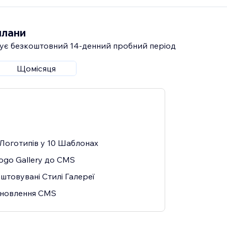
плани
ує безкоштовний 14‑денний пробний період
Щомісяця
Логотипів у 10 Шаблонах
ogo Gallery до CMS
штовувані Стилі Галереї
Оновлення CMS