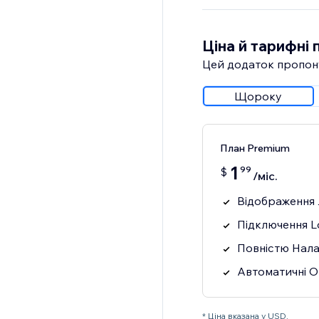
Ціна й тарифні 
Цей додаток пропон
Щороку
План Premium
1
99
$
/міс.
Відображення 
Підключення L
Повністю Нала
Автоматичні 
* Ціна вказана у USD.