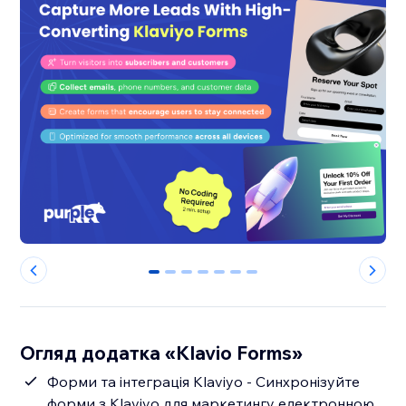
0
1
2
3
4
5
6
Огляд додатка «Klavio Forms»
Форми та інтеграція Klaviyo - Синхронізуйте
форми з Klaviyo для маркетингу електронною