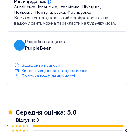
Мови додатка:
Англійська
,
Іспанська
,
Італійська
,
Німецька
,
Польська
,
Португальська
,
Французька
Весь контент додатка, який відображається на
вашому сайті, можна перекласти на будь-яку мову.
Розробник додатка
P
PurpleBear
Відвідайте наш сайт
Зверніться до нас за підтримкою
Політика конфіденційності
Середня оцінка: 5.0
Відгуків: 3
5
3
4
0