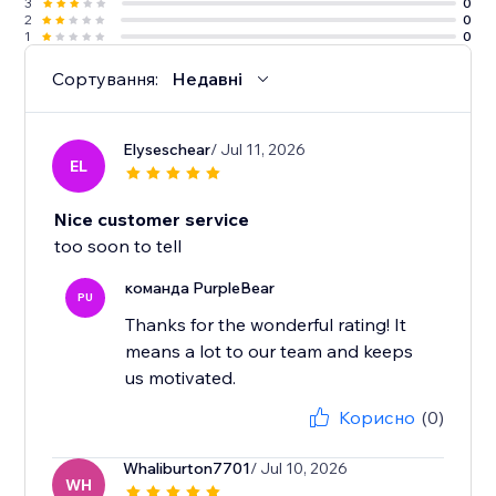
3
0
2
0
1
0
Сортування:
Недавні
Elyseschear
/ Jul 11, 2026
EL
Nice customer service
too soon to tell
команда PurpleBear
PU
Thanks for the wonderful rating! It
means a lot to our team and keeps
us motivated.
Корисно
(0)
Whaliburton7701
/ Jul 10, 2026
WH