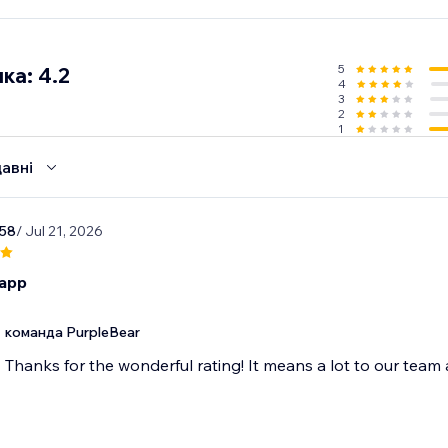
для роботодавців та рекрутерів, які шукають ефективний 
ованих кандидатів. Встановіть зараз і розпочніть створ
 сьогодні.
5
ка: 4.2
4
3
2
1
авні
58
/ Jul 21, 2026
 app
команда PurpleBear
Thanks for the wonderful rating! It means a lot to our team