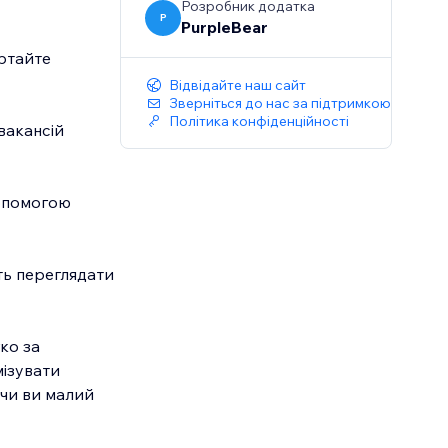
Розробник додатка
P
PurpleBear
ертайте
Відвідайте наш сайт
Зверніться до нас за підтримкою
Політика конфіденційності
вакансій
допомогою
ть переглядати
ко за
мізувати
 чи ви малий