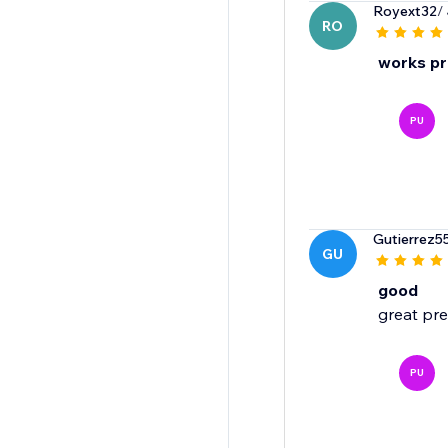
Royext32
/
RO
works pr
PU
Gutierrez5
GU
good
great pr
PU