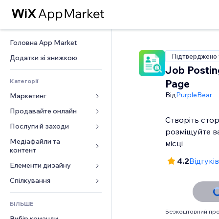
Головна App Market
Підтверджено 
Додатки зі знижкою
Job Postin
Категорії
Page
Від
PurpleBear
Маркетинг
Продавайте онлайн
Реклама
Створіть стор
Мобільний
Послуги й заходи
Додатки для магазинів
розміщуйте ва
Аналітика
Надсилання та доставка
Медіафайли та 
Готелі
місці
контент
Соцмережі
Кнопки продажу
Заходи
4.2
Відгуків
Елементи дизайну
Галерея
SEO
Онлайн‑курси
Ресторани
Музика
Залучення
Карти й навігація
Спілкування 
Друк на замовлення
Нерухомість
Подкасти
Розміщення сайту
Конфіденційність і безпека
Бухгалтерський облік
Форми
Запис на послуги
БІЛЬШЕ
Фотографія
Ел. пошта
Годинник
Купони й лояльність
Блог
Безкоштовний про
Вибір команди