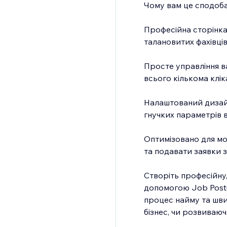
Чому вам це сподоб
Професійна сторінка 
талановитих фахівці
Просте управління в
всього кількома кліка
Налаштований дизайн
гнучких параметрів 
Оптимізовано для мо
та подавати заявки 
Створіть професійну,
допомогою Job Posti
процес найму та швид
бізнес, чи розвиваюч