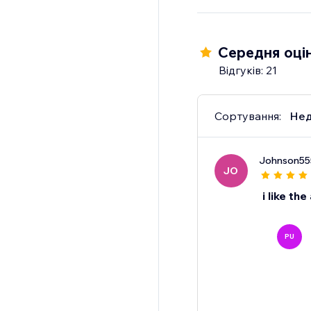
Ідеально підходить 
привертати кваліфік
сторінку кар'єри вже
Середня оцін
Відгуків: 21
Сортування:
Нед
Johnson55
JO
i like the
PU