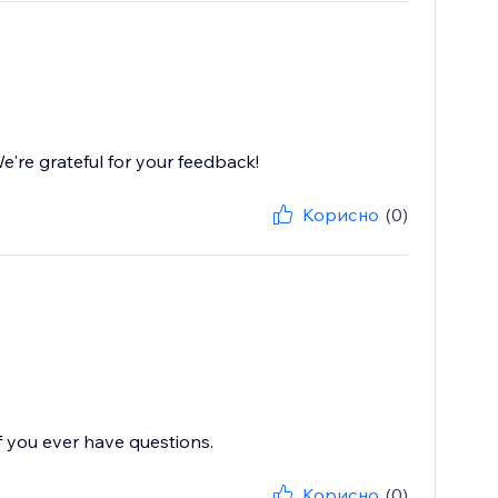
're grateful for your feedback!
Корисно
(0)
f you ever have questions.
Корисно
(0)