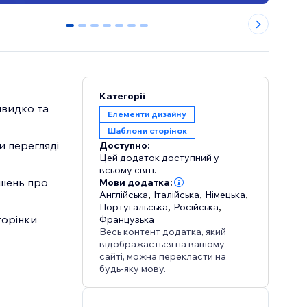
0
1
2
3
4
5
6
Категорії
швидко та
Елементи дизайну
Шаблони сторінок
и перегляді
Доступно:
Цей додаток доступний у
всьому світі.
ошень про
Мови додатка:
Англійська
,
Італійська
,
Німецька
,
Португальська
,
Російська
,
торінки
Французька
Весь контент додатка, який
відображається на вашому
сайті, можна перекласти на
будь-яку мову.