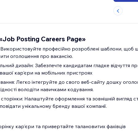
«Job Posting Careers Page»
: Використовуйте професійно розроблені шаблони, щоб 
ити оголошення про вакансію.
ьний дизайн: Забезпечте кандидатам гладке відчуття пр
 вашої кар'єри на мобільних пристроях
вання: Легко інтегруйте до свого веб-сайту дошку огол
ідності володіти навичками кодування.
 сторінки: Налаштуйте оформлення та зовнішній вигляд с
дповідати унікальному бренду вашої компанії.
рінку кар'єри та привертайте талановитих фахівців