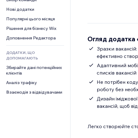
Відео
Конверсія
Шаблони сторінок
Рішення для складів
Опитування
Нові додатки
PDF
Ефекти зображення
Дропшипінг
Чат
Обмін файлами
Популярні цього місяця
Кнопки та меню
Тарифні плани й підписки
Коментарі
Новини
Банери та бейджі
Краудфандинг
Рішення для бізнесу Wix
Телефон
Контент‑послуги
Калькулятори
Їжа та напої
Спільнота
Огляд додатка 
Доповнення Редактора
Ефекти для тексту
Пошук
Відгуки
Зразки вакансій
ДОДАТКИ, ЩО
Погода
CRM
ефективно створ
ДОПОМАГАЮТЬ
Графіки й таблиці
Адаптивний мобіл
Збирайте дані потенційних 
списків вакансій
клієнтів
Не потрібен коду
Аналіз трафіку
роботу без необх
Взаємодія з відвідувачами
Дизайн іміджової
вакансій, щоб ві
Легко створюйте сто