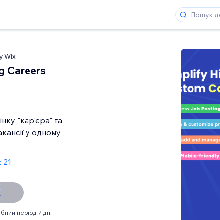
у Wix
g Careers
інку "кар'єра" та
кансії у одному
: 21
бний період 7 дн.