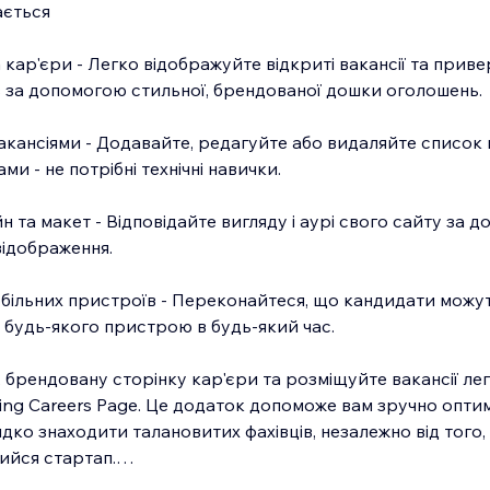
ається
кар'єри - Легко відображуйте відкриті вакансії та прив
в за допомогою стильної, брендованої дошки оголошень.
акансіями - Додавайте, редагуйте або видаляйте список 
ми - не потрібні технічні навички.
 та макет - Відповідайте вигляду і аурі свого сайту за 
відображення.
більних пристроїв - Переконайтеся, що кандидати можу
з будь-якого пристрою в будь-який час.
 брендовану сторінку кар'єри та розміщуйте вакансії лег
ng Careers Page. Це додаток допоможе вам зручно опти
ко знаходити талановитих фахівців, незалежно від того,
ийся стартап.