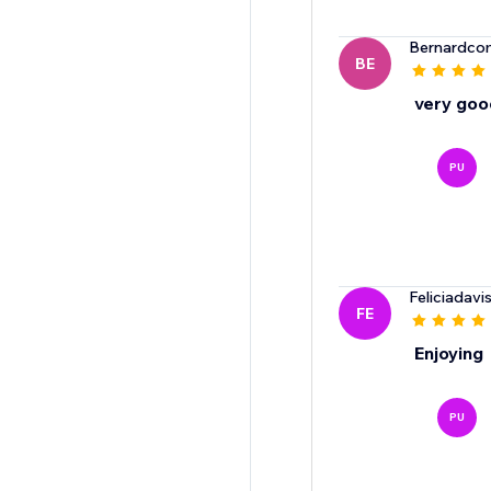
Bernardc
BE
very goo
PU
Feliciadav
FE
Enjoying
PU