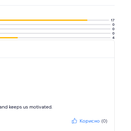
спосіб
ювати свою
17
0
0
0
4
 and keeps us motivated.
Корисно
(0)