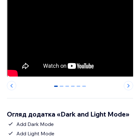
0
1
2
3
4
5
Огляд додатка «Dark and Light Mode»
Add Dark Mode
Add Light Mode