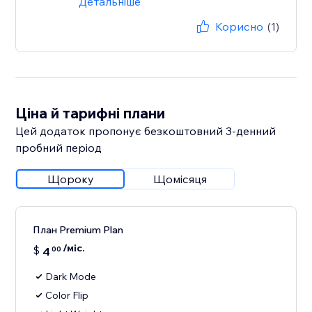
Детальніше
Корисно
(1)
Ціна й тарифні плани
Цей додаток пропонує безкоштовний 3‑денний
пробний період
Щороку
Щомісяця
План Premium Plan
/міс.
$
4
00
Dark Mode
Color Flip