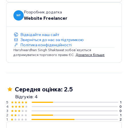
Розробник додатка
WF
Website Freelancer
Відвідайте наш сайт
Зверніться до нас за підтримкою
Політика конфіденційності
Harshwardhan Singh Shaktawat зобов’язується
дотримуватися торгового права ЄС.
Дізнатися більше
Середня оцінка: 2.5
Відгуків: 4
5
1
4
0
3
0
2
1
1
2