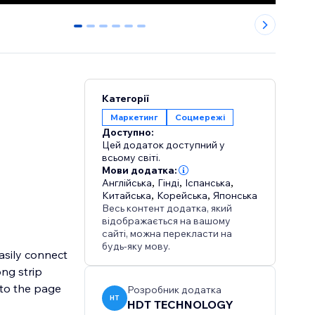
0
1
2
3
4
5
Категорії
Маркетинг
Соцмережі
Доступно:
Цей додаток доступний у
всьому світі.
Мови додатка:
Англійська
,
Гінді
,
Іспанська
,
Китайська
,
Корейська
,
Японська
Весь контент додатка, який
відображається на вашому
сайті, можна перекласти на
будь-яку мову.
easily connect
ong strip
 to the page
Розробник додатка
HT
HDT TECHNOLOGY