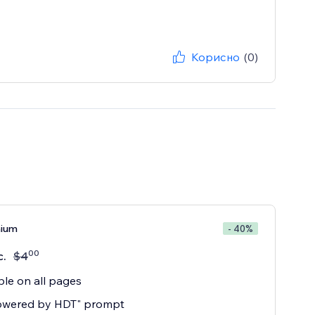
Корисно
(0)
mium
- 40%
00
с.
$
4
ble on all pages
owered by HDT" prompt