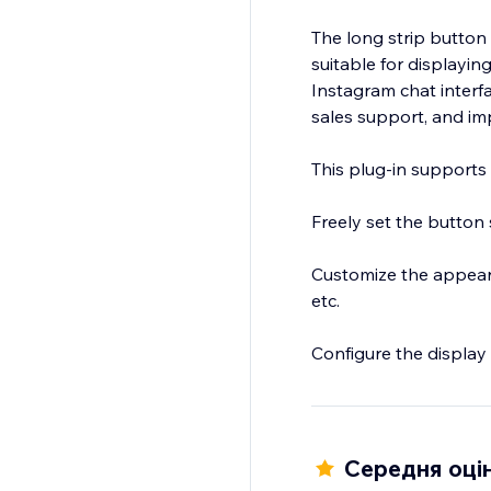
The long strip button
suitable for displayi
Instagram chat interf
sales support, and im
This plug-in supports 
Freely set the button 
Customize the appeara
etc.
Configure the display p
Whether you are an in
Instagram Follow can h
Середня оцін