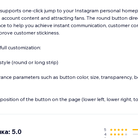
 supports one-click jump to your Instagram personal homep
ng account content and attracting fans. The round button dir
ace to help you achieve instant communication, customer co
prove customer stickiness.
full customization:
style (round or long strip)
nce parameters such as button color, size, transparency, b
osition of the button on the page (lower left, lower right, top
dividual creator, brand merchant, e-commerce platform or s
elp you quickly convert visitors into followers or potential
5
ка: 5.0
4