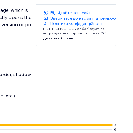
age, which is
Відвідайте наш сайт
ectly opens the
Зверніться до нас за підтримкою
Політика конфіденційності
nversion or pre-
HDT TECHNOLOGY зобов’язується
дотримуватися торгового права ЄС.
Дізнатися більше
order, shadow,
, etc.)
ervice agency,
 customers.
3
0