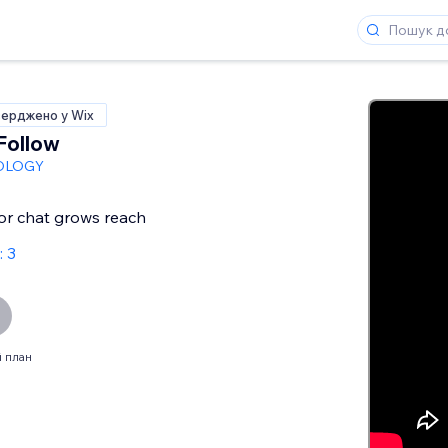
верджено у Wix
Follow
OLOGY
 or chat grows reach
: 3
 план