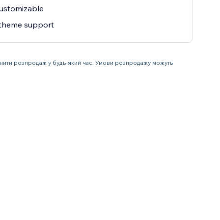
customizable
 theme support
инити розпродаж у будь-який час. Умови розпродажу можуть