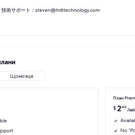
技術サポート：steven@hdttechnology.com
плани
Щомісяця
План Pre
2
40
$
/мі
Availa
ble
No "P
upport