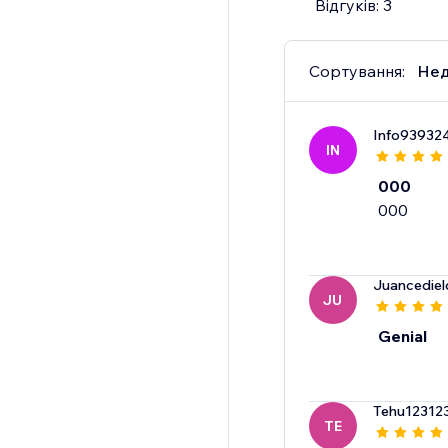
Відгуків: 3
Сортування:
Нед
Info93932
IN
000
Juancedie
JU
Genial
Tehu12312
TE