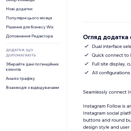
Відео
Конверсія
Шаблони сторінок
Рішення для складів
Опитування
Нові додатки
PDF
Ефекти зображення
Дропшипінг
Чат
Обмін файлами
Популярні цього місяця
Кнопки та меню
Тарифні плани й підписки
Коментарі
Новини
Банери та бейджі
Краудфандинг
Рішення для бізнесу Wix
Телефон
Контент‑послуги
Калькулятори
Їжа та напої
Спільнота
Огляд додатка 
Доповнення Редактора
Ефекти для тексту
Пошук
Відгуки
Dual interface sel
ДОДАТКИ, ЩО
Погода
CRM
Quick connect to
ДОПОМАГАЮТЬ
Графіки й таблиці
Full site display,
Збирайте дані потенційних 
клієнтів
All configurations
Аналіз трафіку
Взаємодія з відвідувачами
Seamlessly connect I
Instagram Follow is an
Instagram social platf
buttons and round bu
design style and user