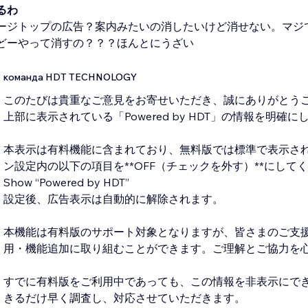
るわ
ージトップの広告？案内みたいの消したいけど消せない。マジ
どーやって消すの？？？ほんとにうざい
команда HDT TECHNOLOGY
このたびは貴重なご意見をお寄せいただき、誠にありがとう
上部に表示されている「Powered by HDT」の情報を明確
本表示は有料機能に含まれており、無料版では標準で表示さ
ン設定内の以下の項目を**OFF（チェックを外す）**にして
Show “Powered by HDT”
設定後、広告表示は自動的に解除されます。
本機能は有料版のサポート対象となりますが、皆さまのご支
用・機能追加に取り組むことができます。ご理解とご協力を
すでに有料版をご利用中であっても、この情報を非表示にで
きるだけ早く調査し、対応させていただきます。