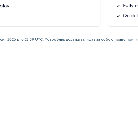
Fully 
play
Quick
есня 2026 р. о 23:59 UTC. Розробник додатка залишає за собою право прип