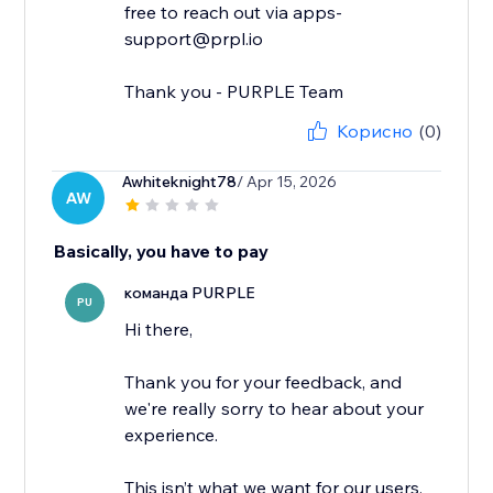
free to reach out via apps-
support@prpl.io
Thank you - PURPLE Team
Корисно
(0)
Awhiteknight78
/ Apr 15, 2026
AW
Basically, you have to pay
команда PURPLE
PU
Hi there,
Thank you for your feedback, and
we're really sorry to hear about your
experience.
This isn’t what we want for our users,