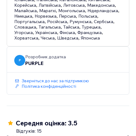
Корейська
,
Латвійська
,
Литовська
,
Македонська
,
Малайська
,
Маратхі
,
Монгольська
,
Нідерландська
,
Німецька
,
Норвезька
,
Перська
,
Польська
,
Португальська
,
Російська
,
Румунська
,
Сербська
,
Словацька
,
Тагальська
,
Тайська
,
Турецька
,
Угорська
,
Українська
,
Фінська
,
Французька
,
Хорватська
,
Чеська
,
Шведська
,
Японська
Розробник додатка
P
PURPLE
Зверніться до нас за підтримкою
Політика конфіденційності
Середня оцінка: 3.5
Відгуків: 15