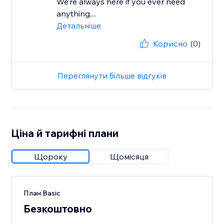
We’re always here if you ever need
anything,...
Детальніше
Корисно
(0)
Переглянути більше відгуків
Ціна й тарифні плани
Щороку
Щомісяця
План Basic
Безкоштовно