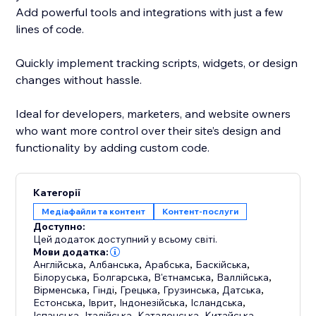
Add powerful tools and integrations with just a few
lines of code.
Quickly implement tracking scripts, widgets, or design
changes without hassle.
Ideal for developers, marketers, and website owners
who want more control over their site’s design and
functionality by adding custom code.
Категорії
Медіафайли та контент
Контент‑послуги
Доступно:
Цей додаток доступний у всьому світі.
Мови додатка:
Англійська
,
Албанська
,
Арабська
,
Баскійська
,
Білоруська
,
Болгарська
,
В'єтнамська
,
Валлійська
,
Вірменська
,
Гінді
,
Грецька
,
Грузинська
,
Датська
,
Естонська
,
Іврит
,
Індонезійська
,
Ісландська
,
Іспанська
,
Італійська
,
Каталонська
,
Китайська
,