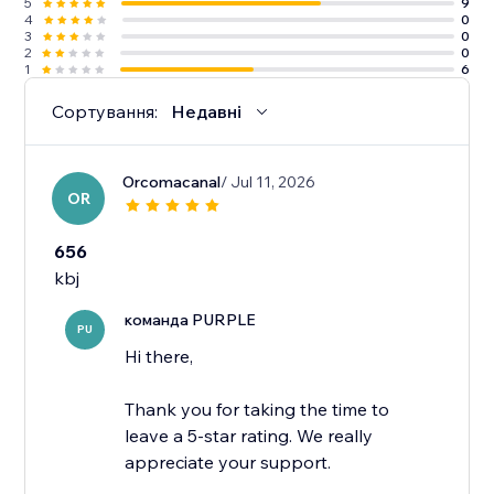
5
9
4
0
3
0
2
0
1
6
Сортування:
Недавні
Orcomacanal
/ Jul 11, 2026
OR
656
kbj
команда PURPLE
PU
Hi there,
Thank you for taking the time to
leave a 5-star rating. We really
appreciate your support.