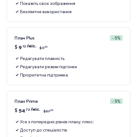
Покажіть своє зображення
Безлімітне використання
План Plus
- 5%
/міс.
$
9
12
60
$
9
Редагувати плавність
Редагувати режим підгонки
Пріоритетна підтримка
План Prime
- 5%
/міс.
$
54
72
60
$
57
Усе з попередніх рівнів плану, плюс:
Доступ до спеціалістів