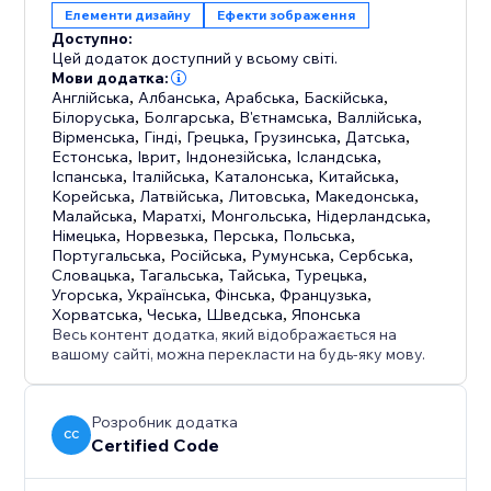
Елементи дизайну
Ефекти зображення
Доступно:
Цей додаток доступний у всьому світі.
Мови додатка:
Англійська
,
Албанська
,
Арабська
,
Баскійська
,
Білоруська
,
Болгарська
,
В'єтнамська
,
Валлійська
,
Вірменська
,
Гінді
,
Грецька
,
Грузинська
,
Датська
,
Естонська
,
Іврит
,
Індонезійська
,
Ісландська
,
Іспанська
,
Італійська
,
Каталонська
,
Китайська
,
Корейська
,
Латвійська
,
Литовська
,
Македонська
,
Малайська
,
Маратхі
,
Монгольська
,
Нідерландська
,
Німецька
,
Норвезька
,
Перська
,
Польська
,
Португальська
,
Російська
,
Румунська
,
Сербська
,
Словацька
,
Тагальська
,
Тайська
,
Турецька
,
Угорська
,
Українська
,
Фінська
,
Французька
,
Хорватська
,
Чеська
,
Шведська
,
Японська
Весь контент додатка, який відображається на
вашому сайті, можна перекласти на будь-яку мову.
Розробник додатка
CC
Certified Code