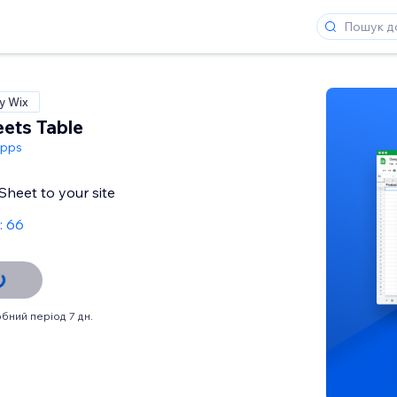
у Wix
ets Table
Apps
heet to your site
: 66
бний період 7 дн.