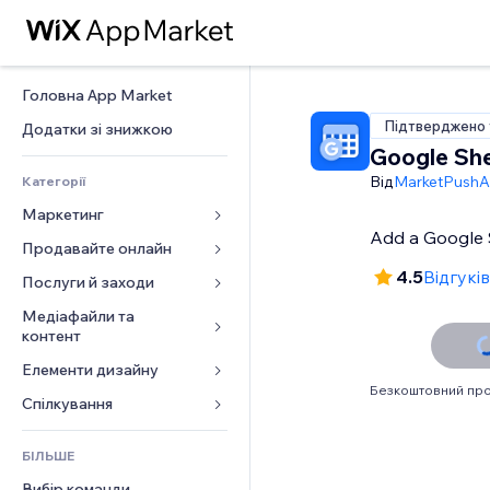
Головна App Market
Підтверджено 
Додатки зі знижкою
Google She
Від
MarketPush
Категорії
Маркетинг
Add a Google S
Продавайте онлайн
Реклама
4.5
Відгуків
Мобільний
Послуги й заходи
Додатки для магазинів
Аналітика
Надсилання та доставка
Медіафайли та 
Готелі
контент
Соцмережі
Кнопки продажу
Заходи
Елементи дизайну
Галерея
SEO
Онлайн‑курси
Ресторани
Безкоштовний про
Музика
Залучення
Карти й навігація
Спілкування 
Друк на замовлення
Нерухомість
Подкасти
Розміщення сайту
Конфіденційність і безпека
Бухгалтерський облік
Форми
Запис на послуги
БІЛЬШЕ
Фотографія
Ел. пошта
Годинник
Купони й лояльність
Блог
Вибір команди