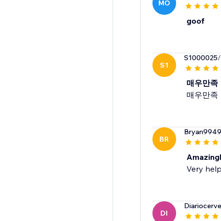
MO
goof
S1000025
/
S1
매우만족
매우만족
Bryan994
BR
Amazingl
Very help
Diariocerv
DI