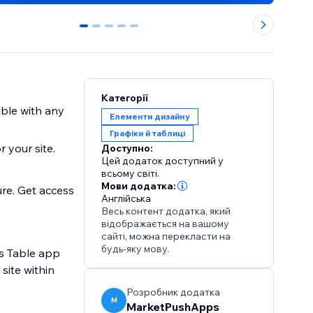
0
1
2
3
4
Категорії
able with any
Елементи дизайну
Графіки й таблиці
 your site.
Доступно:
Цей додаток доступний у
всьому світі.
Мови додатка:
ure. Get access
Англійська
Весь контент додатка, який
відображається на вашому
сайті, можна перекласти на
будь-яку мову.
ts Table app
site within
Розробник додатка
M
MarketPushApps