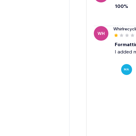
100%
Whirlrecycl
WH
Formatti
I added m
MA