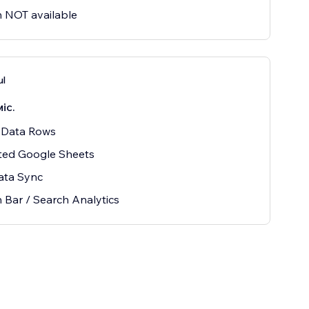
 NOT available
l
міс.
 Data Rows
ted Google Sheets
ata Sync
 Bar / Search Analytics