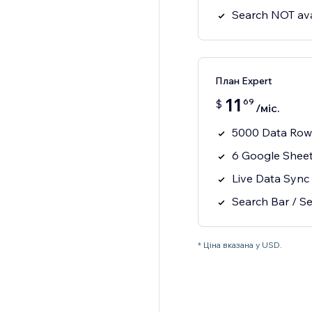
Search NOT ava
План Expert
11
69
$
/міс.
5000 Data Row
6 Google Shee
Live Data Sync
Search Bar / Se
* Ціна вказана у USD.