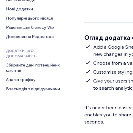
Відео
Конверсія
Шаблони сторінок
Рішення для складів
Опитування
Нові додатки
PDF
Ефекти зображення
Дропшипінг
Чат
Обмін файлами
Популярні цього місяця
Кнопки та меню
Тарифні плани й підписки
Коментарі
Новини
Банери та бейджі
Краудфандинг
Рішення для бізнесу Wix
Телефон
Контент‑послуги
Калькулятори
Їжа та напої
Спільнота
Огляд додатка 
Доповнення Редактора
Ефекти для тексту
Пошук
Відгуки
Add a Google Sheet
ДОДАТКИ, ЩО
Погода
CRM
new changes in y
ДОПОМАГАЮТЬ
Графіки й таблиці
Choose from a vari
Збирайте дані потенційних 
клієнтів
Customize styling
Аналіз трафіку
Give your users th
to search analytic
Взаємодія з відвідувачами
It's never been easie
enables you to share a
seconds.