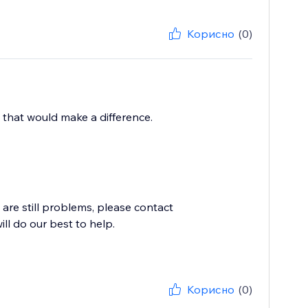
Корисно
(0)
 that would make a difference.
e are still problems, please contact
l do our best to help.
Корисно
(0)