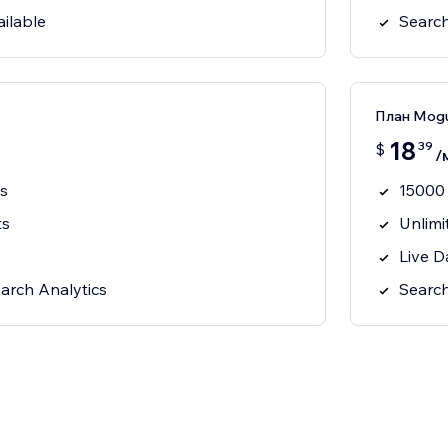
ilable
Search
План Mogu
18
39
$
/
s
15000
ts
Unlimi
Live D
arch Analytics
Search