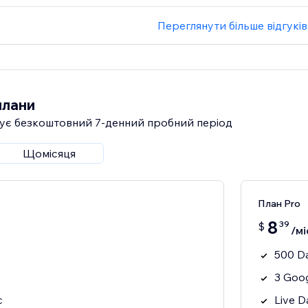
Переглянути більше відгуків
плани
ує безкоштовний 7‑денний пробний період
Щомісяця
План Pro
8
39
$
/мі
500 D
3 Goo
c
Live D