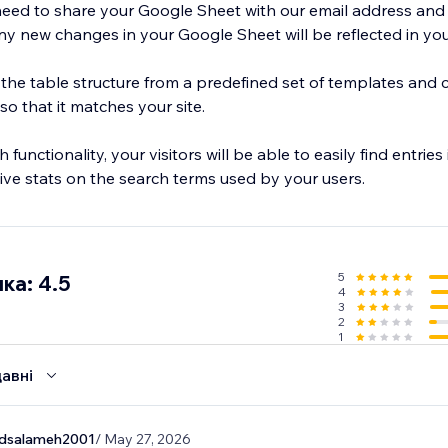
 need to share your Google Sheet with our email address and 
y new changes in your Google Sheet will be reflected in your
 the table structure from a predefined set of templates and 
so that it matches your site.
functionality, your visitors will be able to easily find entries 
sive stats on the search terms used by your users.
5
ка: 4.5
4
3
2
1
авні
salameh2001
/ May 27, 2026