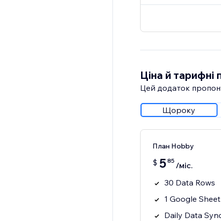
Ціна й тарифні 
Цей додаток пропон
Щороку
План Hobby
5
85
$
/міс.
30 Data Rows
1 Google Sheet
Daily Data Syn