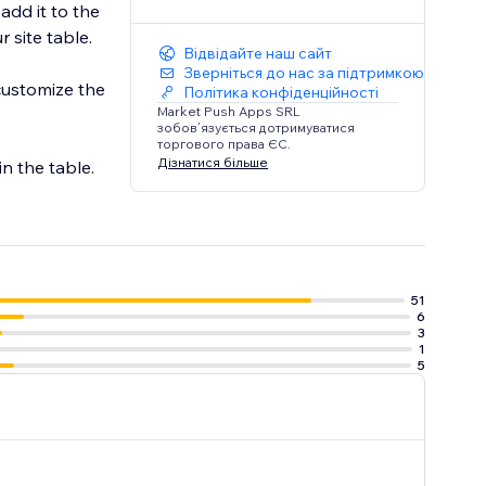
add it to the
 site table.
Відвідайте наш сайт
Зверніться до нас за підтримкою
customize the
Політика конфіденційності
Market Push Apps SRL
зобов’язується дотримуватися
торгового права ЄС.
Дізнатися більше
in the table.
51
6
3
1
5