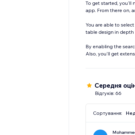
To get started, you'll
app. From there on, an
You are able to select
table design in depth 
By enabling the search 
Also, you'll get exten
Середня оцін
Відгуків: 66
Сортування:
Нед
Mohammed