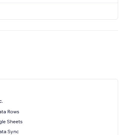
с.
ata Rows
gle Sheets
ata Sync