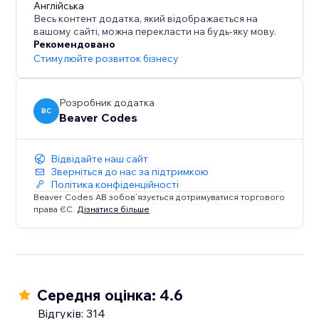
turn customer feedback into a conversion tool.
Англійська
Весь контент додатка, який відображається на
вашому сайті, можна перекласти на будь-яку мову.
Live on over 13,000 sites. Start your free 14-day trial
Рекомендовано
today - no credit card required.
Стимулюйте розвиток бізнесу
Розробник додатка
BC
Beaver Codes
Відвідайте наш сайт
Зверніться до нас за підтримкою
Політика конфіденційності
Beaver Codes AB зобов’язується дотримуватися торгового
права ЄС.
Дізнатися більше
Середня оцінка: 4.6
Відгуків: 314