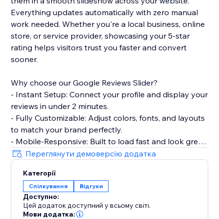
them in a smooth slideshow across your website.
Everything updates automatically with zero manual
work needed. Whether you're a local business, online
store, or service provider, showcasing your 5-star
rating helps visitors trust you faster and convert
sooner.
Why choose our Google Reviews Slider?
- Instant Setup: Connect your profile and display your
reviews in under 2 minutes.
- Fully Customizable: Adjust colors, fonts, and layouts
to match your brand perfectly.
- Mobile-Responsive: Built to load fast and look great
on every device.
Переглянути демоверсію додатка
- Smart Filtering: Choose which reviews to show
Категорії
based on star ratings.
Спілкування
Відгуки
Доступно:
Perfect for restaurants, salons, clinics, agencies, e-
Цей додаток доступний у всьому світі.
commerce stores, and any business that wants to
Мови додатка: