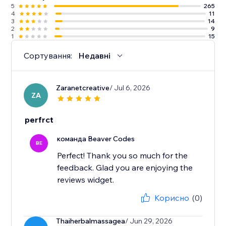
5
265
4
11
3
14
2
9
1
15
Сортування:
Недавні
Zaranetcreative
/ Jul 6, 2026
ZA
perfrct
команда Beaver Codes
BE
Perfect! Thank you so much for the
feedback. Glad you are enjoying the
reviews widget.
Корисно
(0)
Thaiherbalmassagea
/ Jun 29, 2026