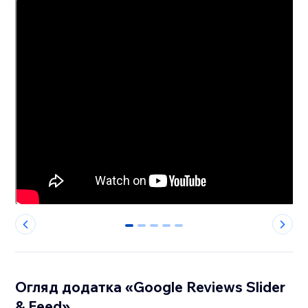
0
1
2
3
4
Огляд додатка «Google Reviews Slider
& Feed»