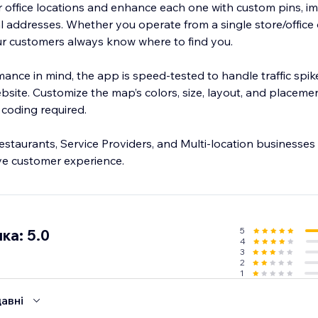
r office locations and enhance each one with custom pins, 
 addresses. Whether you operate from a single store/offic
our customers always know where to find you.
ance in mind, the app is speed-tested to handle traffic spik
site. Customize the map’s colors, size, layout, and placeme
coding required.
 Restaurants, Service Providers, and Multi-location businesses
ove customer experience.
5
ка: 5.0
4
3
2
1
авні