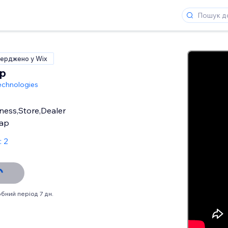
ерджено у Wix
p
echnologies
iness,Store,Dealer
Map
: 2
бний період 7 дн.