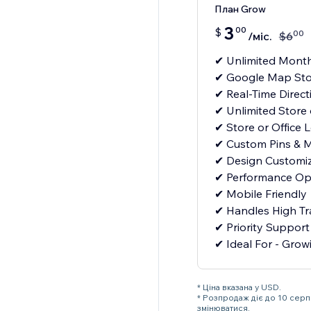
План Grow
3
00
$
00
/міс.
$
6
✔ Unlimited Month
✔ Google Map Sto
✔ Real-Time Direct
✔ Unlimited Store 
✔ Store or Office 
✔ Custom Pins & M
✔ Design Customiz
✔ Performance Op
✔ Mobile Friendly
✔ Handles High Tra
✔ Priority Support
✔ Ideal For - Growi
* Ціна вказана у USD.
* Розпродаж діє до 10 сер
змінюватися.