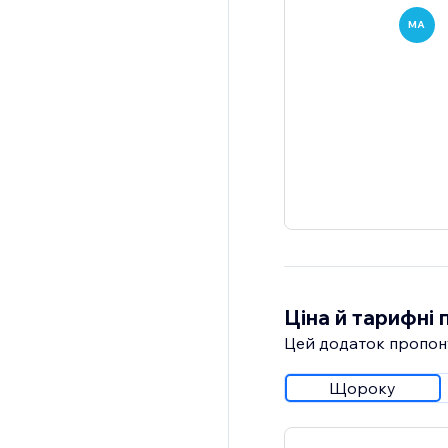
MA
Ціна й тарифні 
Цей додаток пропон
Щороку