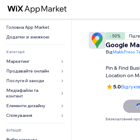
Головна App Market
- 50%
Підтв
Додатки зі знижкою
Google Ma
Від
MakkPress T
Категорії
Маркетинг
Pin & Find Bus
Продавайте онлайн
Реклама
Location on 
Мобільний
Послуги й заходи
Додатки для магазинів
5.0
Відгуків
Аналітика
Надсилання та доставка
Медіафайли та 
Готелі
контент
Соцмережі
Кнопки продажу
Заходи
Елементи дизайну
Галерея
SEO
Онлайн‑курси
Ресторани
Музика
Залучення
Карти й навігація
Спілкування 
Друк на замовлення
Нерухомість
Безкоштовний про
Подкасти
Розміщення сайту
Конфіденційність і безпека
Бухгалтерський облік
Форми
Запис на послуги
БІЛЬШЕ
Фотографія
Ел. пошта
Годинник
Купони й лояльність
Блог
Вибір команди