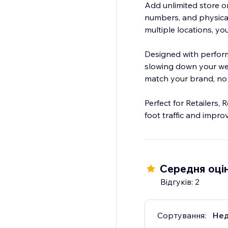
Add unlimited store o
numbers, and physical
multiple locations, y
Designed with perform
slowing down your web
match your brand, no 
Perfect for Retailers,
foot traffic and impr
Середня оцін
Відгуків: 2
Сортування:
Нед