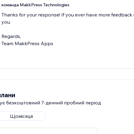
команда MakkPress Technologies
Thanks for your response! If you ever have more feedback o
you.
Regards,
Team MakkPress Apps
плани
ує безкоштовний 7‑денний пробний період
Щомісяця