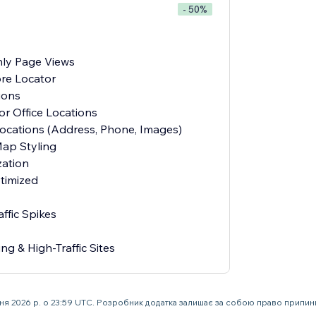
- 50%
ly Page Views
re Locator
ions
or Office Locations
Locations (Address, Phone, Images)
ap Styling
ation
timized
ffic Spikes
ng & High-Traffic Sites
пня 2026 р. о 23:59 UTC. Розробник додатка залишає за собою право припи