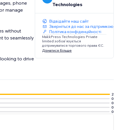
images, phone
Technologies
e or manage
Відвідайте наш сайт
Зверніться до нас за підтримкою
es without
Політика конфіденційності
MakkPress Technologies Private
nt to seamlessly
limited зобов’язується
дотримуватися торгового права ЄС.
Дізнатися більше
 looking to drive
2
0
0
0
0