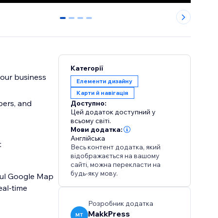
0
1
2
3
Категорії
your business
Елементи дизайну
Карти й навігація
bers, and
Доступно:
Цей додаток доступний у
всьому світі.
Мови додатка:
Англійська
t
Весь контент додатка, який
відображається на вашому
сайті, можна перекласти на
будь-яку мову.
rful Google Map
eal-time
Розробник додатка
MakkPress
MT