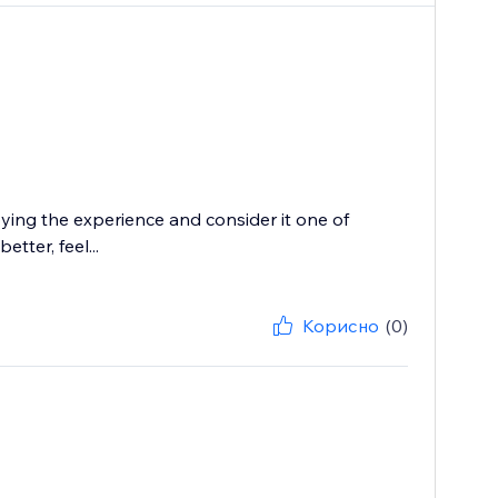
oying the experience and consider it one of
tter, feel...
Корисно
(0)