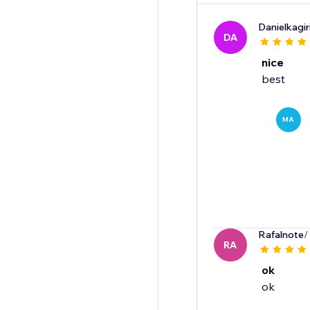
Danielkagir
DA
nice
best
MA
Rafalnote
/
RA
ok
ok