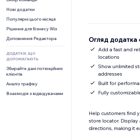
Відео
Конверсія
Шаблони сторінок
Рішення для складів
Опитування
Нові додатки
PDF
Ефекти зображення
Дропшипінг
Чат
Обмін файлами
Популярні цього місяця
Кнопки та меню
Тарифні плани й підписки
Коментарі
Новини
Банери та бейджі
Краудфандинг
Рішення для бізнесу Wix
Телефон
Контент‑послуги
Калькулятори
Їжа та напої
Спільнота
Огляд додатка
Доповнення Редактора
Ефекти для тексту
Пошук
Відгуки
Add a fast and rel
ДОДАТКИ, ЩО
Погода
CRM
locations
ДОПОМАГАЮТЬ
Графіки й таблиці
Show unlimited st
Збирайте дані потенційних 
addresses
клієнтів
Built for performa
Аналіз трафіку
Fully customizabl
Взаємодія з відвідувачами
Help customers find y
store locator. Display 
directions, making it e