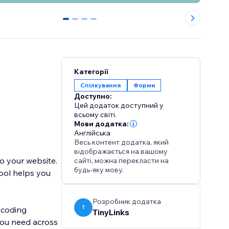
0
1
2
3
Категорії
Спілкування
Форми
Доступно:
Цей додаток доступний у
всьому світі.
Мови додатка:
Англійська
Весь контент додатка, який
відображається на вашому
o your website.
сайті, можна перекласти на
будь-яку мову.
tool helps you
Розробник додатка
T
 coding
TinyLinks
you need across