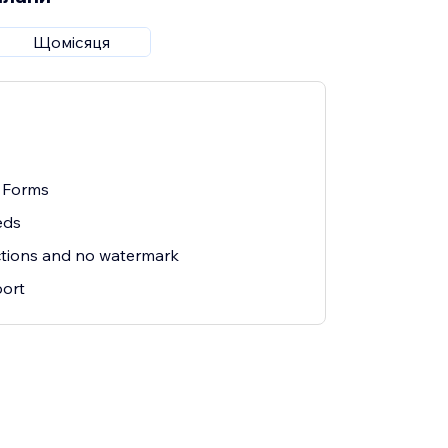
Щомісяця
 Forms
eds
uctions and no watermark
ort