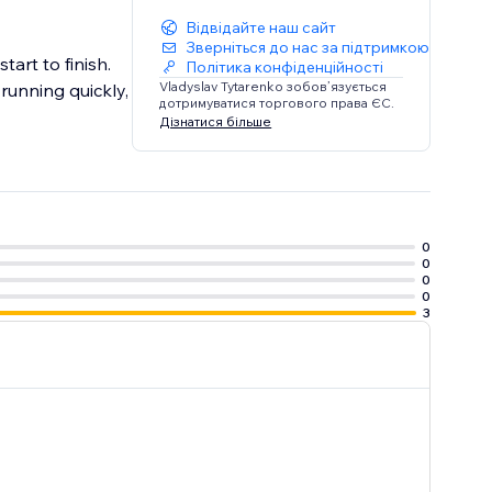
Відвідайте наш сайт
Зверніться до нас за підтримкою
art to finish.
Політика конфіденційності
Vladyslav Tytarenko зобов’язується
unning quickly,
дотримуватися торгового права ЄС.
Дізнатися більше
0
0
0
0
3