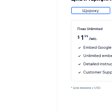
Щороку
План Unlimited
1
99
$
/міс.
Embed Google
Unlimited emb
Detailed instr
Customer Supp
* Ціна вказана у USD.