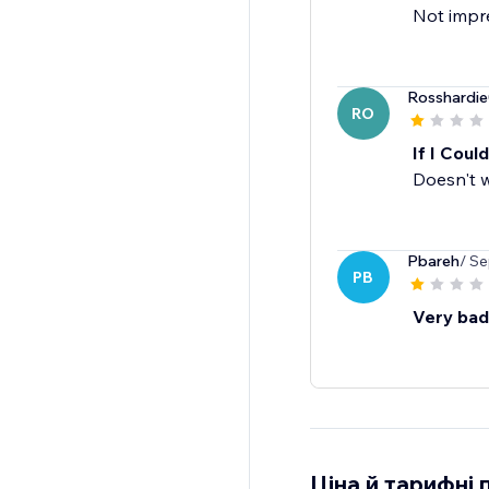
Not impre
Rosshardi
RO
If I Coul
Doesn't 
Pbareh
/ Se
PB
Very bad
Ціна й тарифні 