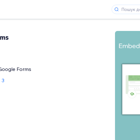
rms
Google Forms
 3