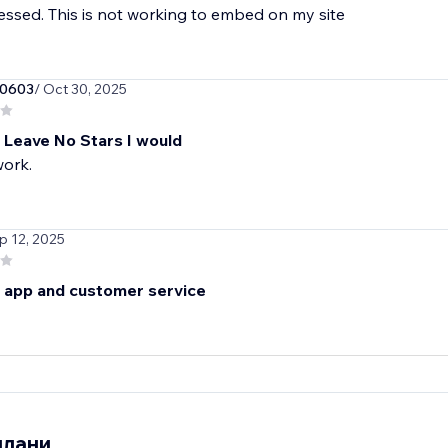
ssed. This is not working to embed on my site
e0603
/ Oct 30, 2025
d Leave No Stars I would
work.
p 12, 2025
 app and customer service
плани