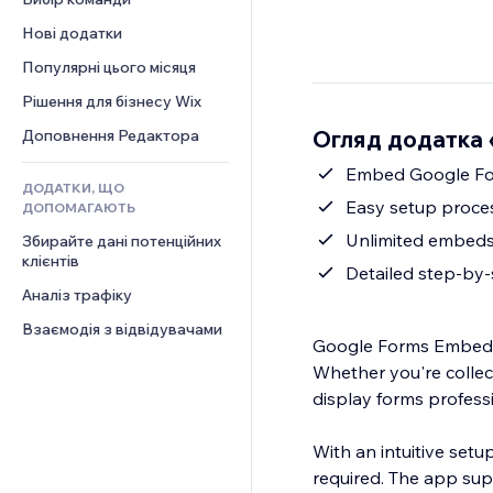
Відео
Конверсія
Шаблони сторінок
Рішення для складів
Опитування
Нові додатки
PDF
Ефекти зображення
Дропшипінг
Чат
Обмін файлами
Популярні цього місяця
Кнопки та меню
Тарифні плани й підписки
Коментарі
Новини
Банери та бейджі
Краудфандинг
Рішення для бізнесу Wix
Телефон
Контент‑послуги
Калькулятори
Їжа та напої
Спільнота
Огляд додатка 
Доповнення Редактора
Ефекти для тексту
Пошук
Відгуки
Embed Google For
ДОДАТКИ, ЩО
Погода
CRM
Easy setup proce
ДОПОМАГАЮТЬ
Графіки й таблиці
Unlimited embed
Збирайте дані потенційних 
клієнтів
Detailed step-by-
Аналіз трафіку
Взаємодія з відвідувачами
Google Forms Embeds 
Whether you're collec
display forms professi
With an intuitive setu
required. The app su