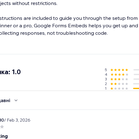
ects without restrictions.
structions are included to guide you through the setup from st
inner or a pro, Google Forms Embeds helps you get up and r
ollecting responses, not troubleshooting code.
5
ка: 1.0
4
3
2
1
авні
30
/ Feb 3, 2026
ing