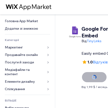
Головна App Market
Google Fo
Додатки зі знижкою
Embed
Категорії
Від
TinyLinks
Маркетинг
Easily embed 
Продавайте онлайн
Реклама
Мобільний
1.0
Відгуків:
Послуги й заходи
Додатки для магазинів
Аналітика
Надсилання та доставка
Медіафайли та 
Готелі
контент
Соцмережі
Кнопки продажу
Заходи
Елементи дизайну
Галерея
SEO
Онлайн‑курси
Ресторани
Від 1,99 $ / місяць
Музика
Залучення
Карти й навігація
Спілкування 
Друк на замовлення
Нерухомість
Подкасти
Розміщення сайту
Конфіденційність і безпека
Бухгалтерський облік
Форми
Запис на послуги
БІЛЬШЕ
Фотографія
Ел. пошта
Годинник
Купони й лояльність
Блог
Вибір команди