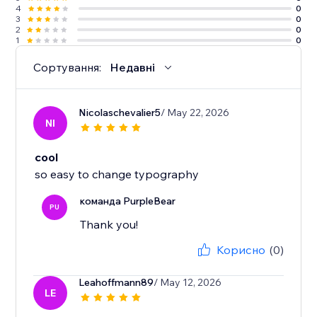
4
0
3
0
2
0
1
0
Сортування:
Недавні
Nicolaschevalier5
/ May 22, 2026
NI
cool
so easy to change typography
команда PurpleBear
PU
Thank you!
Корисно
(0)
Leahoffmann89
/ May 12, 2026
LE