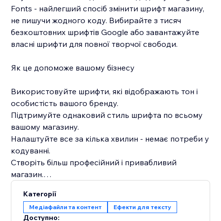
Fonts - найлегший спосіб змінити шрифт магазину,
не пишучи жодного коду. Вибирайте з тисяч
безкоштовних шрифтів Google або завантажуйте
власні шрифти для повної творчої свободи.
Як це допоможе вашому бізнесу
Використовуйте шрифти, які відображають тон і
особистість вашого бренду.
Підтримуйте однаковий стиль шрифта по всьому
вашому магазину.
Налаштуйте все за кілька хвилин - немає потреби у
кодуванні.
Створіть більш професійний і привабливий
магазин.
Категорії
Встановлюйте Google Fonts сьогодні, щоб підняти
Медіафайли та контент
Ефекти для тексту
свій дизайн шрифтів, зміцнити ідентичність вашого
Доступно: