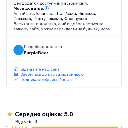
бренду і зробити кожний елемент вашого магазину
Цей додаток доступний у всьому світі.
по-справжньому відповідним вашому бренду.
Мови додатка:
Англійська
,
Іспанська
,
Італійська
,
Німецька
,
Польська
,
Португальська
,
Французька
Весь контент додатка, який відображається на
вашому сайті, можна перекласти на будь-яку мову.
Розробник додатка
P
PurpleBear
Відвідайте наш сайт
Зверніться до нас за підтримкою
Політика конфіденційності
Середня оцінка: 5.0
Відгуків: 3
5
3