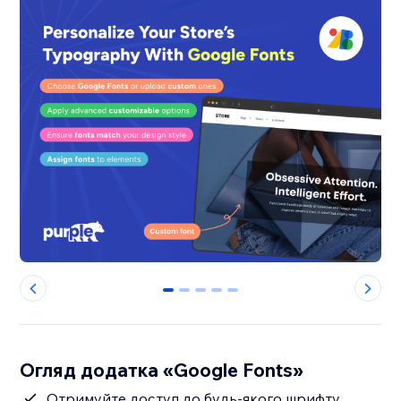
0
1
2
3
4
Огляд додатка «Google Fonts»
Отримуйте доступ до будь-якого шрифту