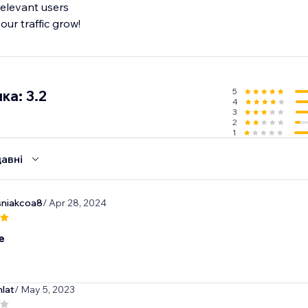
relevant users
our traffic grow!
5
ка: 3.2
4
3
2
1
авні
sniakcoa8
/ Apr 28, 2024
e
lat
/ May 5, 2023