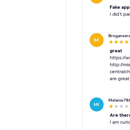
Fake app
I did't pa
Broganserv
BR
great
https://w
http://mi
centralc
are great
Melanie78
ME
Are ther
I am curi