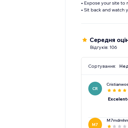
• Expose your site to 
• Sit back and watch y
Середня оцін
Відгуків: 106
Сортування:
Нед
Cristianwo
CR
Excelent
M7mdmhm
M7