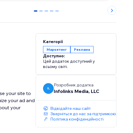
0
1
2
3
4
Категорії
Маркетинг
Реклама
Доступно:
Цей додаток доступний у
всьому світі.
Розробник додатка
IL
Infolinks Media, LLC
se your site to
mize your ad and
about your
Відвідайте наш сайт
Зверніться до нас за підтримкою
Політика конфіденційності