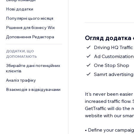
Відео
Конверсія
Шаблони сторінок
Рішення для складів
Опитування
Нові додатки
PDF
Ефекти зображення
Дропшипінг
Чат
Обмін файлами
Популярні цього місяця
Кнопки та меню
Тарифні плани й підписки
Коментарі
Новини
Банери та бейджі
Краудфандинг
Рішення для бізнесу Wix
Телефон
Контент‑послуги
Калькулятори
Їжа та напої
Спільнота
Огляд додатка «
Доповнення Редактора
Ефекти для тексту
Пошук
Відгуки
Driving HQ Traffic
ДОДАТКИ, ЩО
Погода
CRM
Ad Customization
ДОПОМАГАЮТЬ
Графіки й таблиці
One Stop Shop
Збирайте дані потенційних 
клієнтів
Samrt advertising
Аналіз трафіку
Взаємодія з відвідувачами
It's never been easier 
increased traffic flo
GetTraffic will do the
website with our smart
• Define your campaig