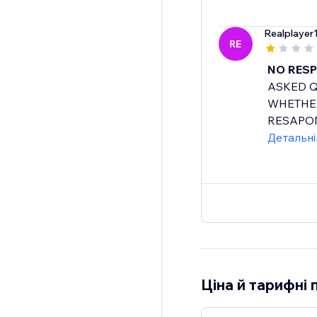
Realplayer
RE
NO RESP
ASKED Q
WHETHER
RESAPON
Детальн
Ціна й тарифні 