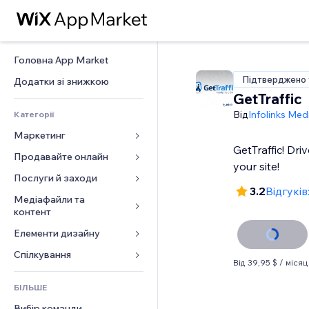
Головна App Market
Підтверджено 
Додатки зі знижкою
GetTraffic
Від
Infolinks Med
Категорії
Маркетинг
GetTraffic! Dri
Продавайте онлайн
Реклама
your site!
Мобільний
Послуги й заходи
Додатки для магазинів
3.2
Відгуків
Аналітика
Надсилання та доставка
Медіафайли та 
Готелі
контент
Соцмережі
Кнопки продажу
Заходи
Елементи дизайну
Галерея
SEO
Онлайн‑курси
Ресторани
Музика
Залучення
Карти й навігація
Спілкування 
Друк на замовлення
Нерухомість
Від 39,95 $ / місяц
Подкасти
Розміщення сайту
Конфіденційність і безпека
Бухгалтерський облік
Форми
Запис на послуги
БІЛЬШЕ
Фотографія
Ел. пошта
Годинник
Купони й лояльність
Блог
Вибір команди