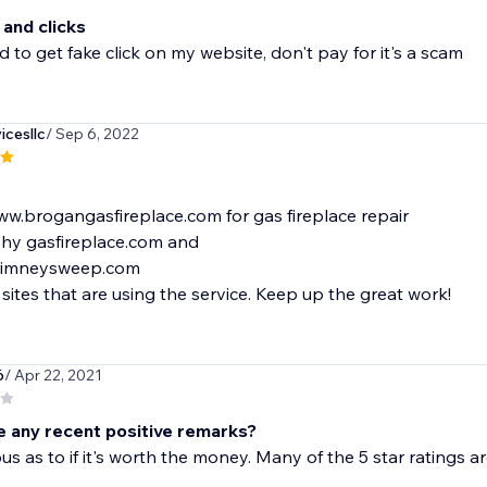
 and clicks
id to get fake click on my website, don't pay for it's a scam
icesllc
/ Sep 6, 2022
ww.brogangasfireplace.com for gas fireplace repair
shy gasfireplace.com and
himneysweep.com
 sites that are using the service. Keep up the great work!
6
/ Apr 22, 2021
e any recent positive remarks?
ous as to if it's worth the money. Many of the 5 star ratings a