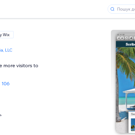
у Wix
ia, LLC
ve more visitors to
: 106
ь