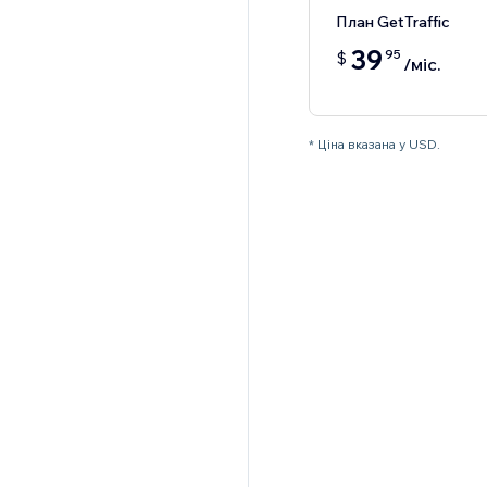
План GetTraffic
39
95
$
/міс.
* Ціна вказана у USD.