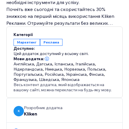
необхідні інструменти для успіху.
Почніть вже сьогодні та скористайтесь 30%
знижкою на перший місяць використання Kliken
Реклами. Отримуйте результати без великих
початкових інвестицій.
Категорії
Маркетинг
Реклама
Переваги:
Доступно:
- Генеруйте більше продажів у своєму магазині
Цей додаток доступний у всьому світі.
- Збільшуйте кількість бронювань
Мови додатка:
Англійська
,
Датська
,
Іспанська
,
Італійська
,
- Залучайте більше лідів
Нідерландська
,
Німецька
,
Норвезька
,
Польська
,
- Повна інтеграція з вашим сайтом. Створюйте та
Португальська
,
Російська
,
Українська
,
Фінська
,
керуйте кампаніями безпосередньо з нашого
Французька
,
Шведська
,
Японська
Весь контент додатка, який відображається на
додатку.
вашому сайті, можна перекласти на будь-яку мову.
- Прозорі результати.
Розробник додатка
K
Kliken