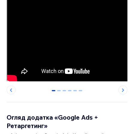
0
1
2
3
4
5
Огляд додатка «Google Ads +
Ретаргетинг»