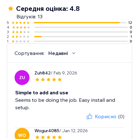
Середня оцінка: 4.8
Відгуків: 13
5
12
4
0
3
0
2
1
1
0
Сортування:
Недавні
Zuh842
/ Feb 9, 2026
ZU
Simple to add and use
Seems to be doing the job. Easy install and
setup.
Корисно
(0)
Wogur4085
/ Jan 12, 2026
WO