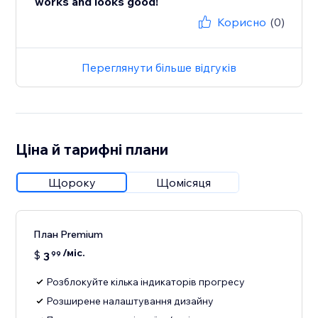
works and looks good!
Корисно
(0)
Переглянути більше відгуків
Ціна й тарифні плани
Щороку
Щомісяця
План Premium
/міс.
$
3
99
Розблокуйте кілька індикаторів прогресу
Розширене налаштування дизайну