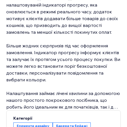
налаштовуваній індикаторі прогресу, яка
оновлюється в режимі реального часу, додаток
мотивує клієнтів додавати більше товарів до своїх
кошиків, що призводить до вищої вартості
замовлень та меншої кількості покинутих оплат.
Більше жодних сюрпризів під час оформлення
замовлення. Індикатор прогресу інформує клієнтів
та залучає їх протягом усього процесу покупки. Ви
можете легко встановити поріг безкоштовної
доставки, персоналізувати повідомлення та
вибрати кольори.
Налаштування займає лічені хвилини за допомогою
нашого простого покрокового посібника, що
робить його ідеальним як для початківців, так і для
досвідчених власників магазинів. Незалежно від
Категорії
того, чи хочете ви покращити конверсії,
Елементи дизайну
Банери та бейджі