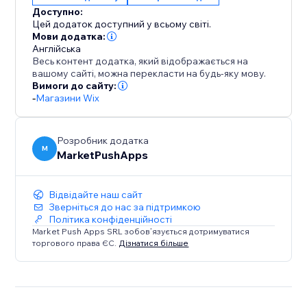
покращити взаємодію з користувачем чи
Доступно:
заохотити користувачів до пошуку товару,
Цей додаток доступний у всьому світі.
розблокування безкоштовної доставки – це
Мови додатка:
Англійська
розумний інструмент, який непомітно дає
Весь контент додатка, який відображається на
результати за лаштунками.
вашому сайті, можна перекласти на будь-яку мову.
Вимоги до сайту:
-
Магазини Wix
Додайте його зараз і перетворіть безкоштовну
доставку на ваш найпотужніший стимул для
продажів.
Розробник додатка
M
MarketPushApps
Відвідайте наш сайт
Зверніться до нас за підтримкою
Політика конфіденційності
Market Push Apps SRL зобов’язується дотримуватися
торгового права ЄС.
Дізнатися більше