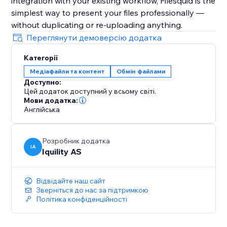
integration with your existing workflow, Filesquid is the
simplest way to present your files professionally —
without duplicating or re-uploading anything.
Переглянути демоверсію додатка
Категорії
Медіафайли та контент
Обмін файлами
Доступно:
Цей додаток доступний у всьому світі.
Мови додатка:
Англійська
Розробник додатка
IA
Iquility AS
Відвідайте наш сайт
Зверніться до нас за підтримкою
Політика конфіденційності