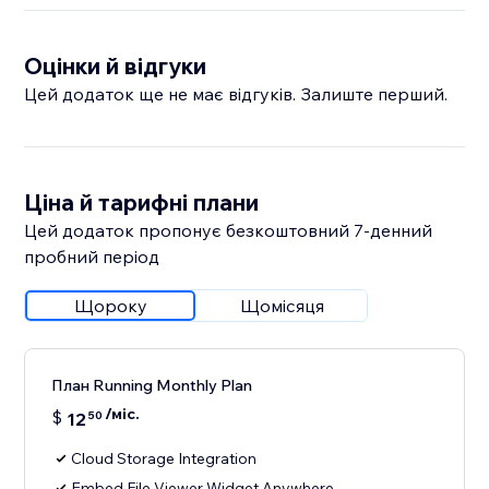
Оцінки й відгуки
Цей додаток ще не має відгуків. Залиште перший.
Ціна й тарифні плани
Цей додаток пропонує безкоштовний 7‑денний
пробний період
Щороку
Щомісяця
План Running Monthly Plan
/міс.
$
12
50
Cloud Storage Integration
Embed File Viewer Widget Anywhere