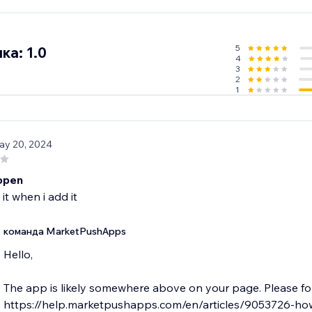
5
ка: 1.0
4
3
2
1
ay 20, 2024
open
 it when i add it
команда MarketPushApps
Hello,
The app is likely somewhere above on your page. Please fol
https://help.marketpushapps.com/en/articles/9053726-ho