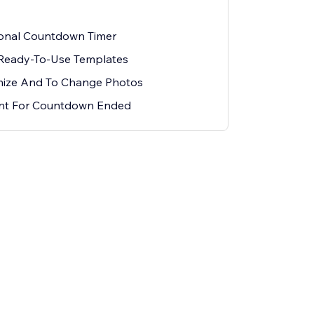
ional Countdown Timer
 Ready-To-Use Templates
mize And To Change Photos
ent For Countdown Ended