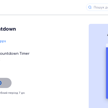
ntdown
Apps
Countdown Timer
t
бний період 7 дн.