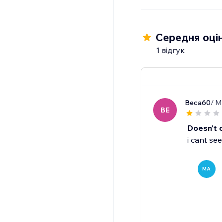
Середня оцін
1 відгук
Beca60
/ M
BE
Doesn't 
i cant see
MA