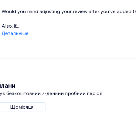
Would you mind adjusting your review after you've added t
Also, if...
Детальніше
плани
ує безкоштовний 7‑денний пробний період
Щомісяця