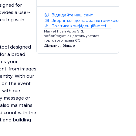
signed for
ovides a user-
Відвідайте наш сайт
ealing with
Зверніться до нас за підтримкою
Політика конфіденційності
Market Push Apps SRL
зобов’язується дотримуватися
торгового права ЄС.
Дізнатися більше
tool designed
 for a broad
res your
ent, from images
entity. With our
e on the event
 with our
ory message or
 also maintains
d count with the
 and building