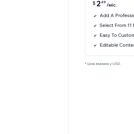
2
49
$
/міс.
Add A Profess
Select From 11
Easy To Custo
Editable Cont
* Ціна вказана у USD.