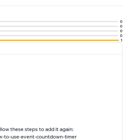
0
0
0
0
1
low these steps to add it again:
w-to-use-event-countdown-timer