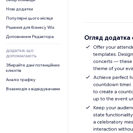
Відео
Конверсія
Шаблони сторінок
Рішення для складів
Опитування
Нові додатки
PDF
Ефекти зображення
Дропшипінг
Чат
Обмін файлами
Популярні цього місяця
Кнопки та меню
Тарифні плани й підписки
Коментарі
Новини
Банери та бейджі
Краудфандинг
Рішення для бізнесу Wix
Телефон
Контент‑послуги
Калькулятори
Їжа та напої
Спільнота
Огляд додатка 
Доповнення Редактора
Ефекти для тексту
Пошук
Відгуки
Offer your attend
ДОДАТКИ, ЩО
Погода
CRM
templates. Design
ДОПОМАГАЮТЬ
Графіки й таблиці
concerts — these
Збирайте дані потенційних 
theme of your even
клієнтів
Achieve perfect h
Аналіз трафіку
countdown timer. W
Взаємодія з відвідувачами
to create a count
up to the event u
Keep your audienc
state functionalit
a celebratory mes
interaction withou