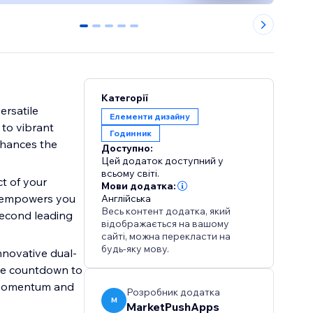
0
1
2
3
4
Категорії
ersatile
Елементи дизайну
 to vibrant
Годинник
nhances the
Доступно:
Цей додаток доступний у
всьому світі.
t of your
Мови додатка:
ol empowers you
Англійська
Весь контент додатка, який
second leading
відображається на вашому
сайті, можна перекласти на
будь-яку мову.
novative dual-
live countdown to
g momentum and
Розробник додатка
M
MarketPushApps