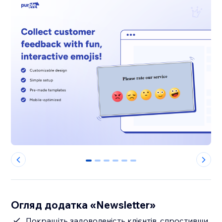
0
1
2
3
4
5
Огляд додатка «Newsletter»
Покращіть задоволеність клієнтів, спростивши