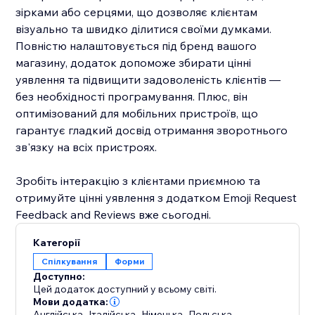
зірками або серцями, що дозволяє клієнтам
візуально та швидко ділитися своїми думками.
Повністю налаштовується під бренд вашого
магазину, додаток допоможе збирати цінні
уявлення та підвищити задоволеність клієнтів —
без необхідності програмування. Плюс, він
оптимізований для мобільних пристроїв, що
гарантує гладкий досвід отримання зворотнього
зв'язку на всіх пристроях.
Зробіть інтеракцію з клієнтами приємною та
отримуйте цінні уявлення з додатком Emoji Request
Feedback and Reviews вже сьогодні.
Категорії
Спілкування
Форми
Доступно:
Цей додаток доступний у всьому світі.
Мови додатка:
Англійська
,
Італійська
,
Німецька
,
Польська
,