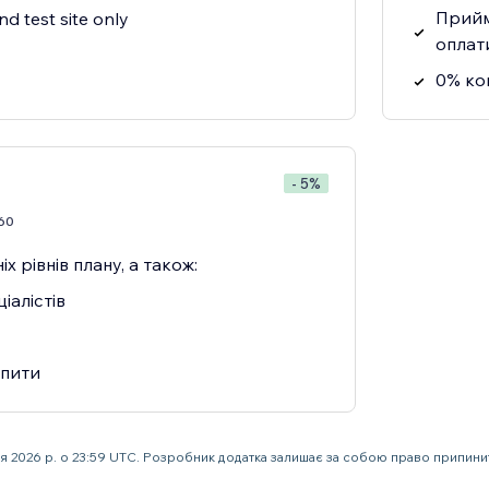
Прийм
nd test site only
оплат
0% ко
- 5%
60
х рівнів плану, а також:
іалістів
апити
ня 2026 р. о 23:59 UTC. Розробник додатка залишає за собою право припин