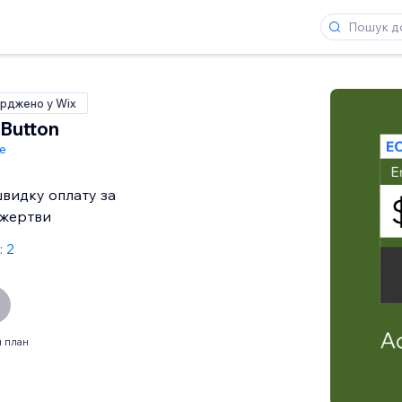
рджено у Wix
Button
de
видку оплату за
ожертви
: 2
 план