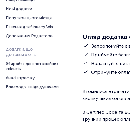
Відео
Конверсія
Шаблони сторінок
Рішення для складів
Опитування
Нові додатки
PDF
Ефекти зображення
Дропшипінг
Чат
Обмін файлами
Популярні цього місяця
Кнопки та меню
Тарифні плани й підписки
Коментарі
Новини
Банери та бейджі
Краудфандинг
Рішення для бізнесу Wix
Телефон
Контент‑послуги
Калькулятори
Їжа та напої
Спільнота
Огляд додатка 
Доповнення Редактора
Ефекти для тексту
Пошук
Відгуки
Запропонуйте ві
ДОДАТКИ, ЩО
Погода
CRM
Приймайте безпе
ДОПОМАГАЮТЬ
Графіки й таблиці
Налаштуйте вигл
Збирайте дані потенційних 
клієнтів
Отримуйте оплат
Аналіз трафіку
Взаємодія з відвідувачами
Втомилися втрачати 
кнопку швидкої оплат
З Certified Code та 
зручний процес опла