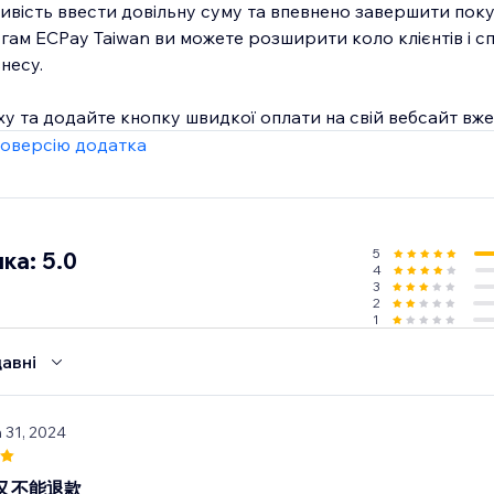
ивість ввести довільну суму та впевнено завершити поку
гам ECPay Taiwan ви можете розширити коло клієнтів і сп
несу.
ху та додайте кнопку швидкої оплати на свій вебсайт вже
оверсію додатка
5
ка: 5.0
4
3
2
1
авні
n 31, 2024
又不能退款