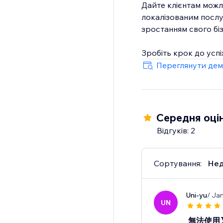
Дайте клієнтам можл
локалізованим послу
зростанням свого біз
Зробіть крок до успі
Переглянути дем
Середня оцін
Відгуків: 2
Сортування:
Нед
Uni-yu
/ Ja
UN
無法使用