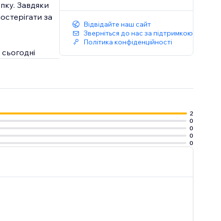
пку. Завдяки
остерігати за
Відвідайте наш сайт
Зверніться до нас за підтримкою
Політика конфіденційності
 сьогодні
2
0
0
0
0