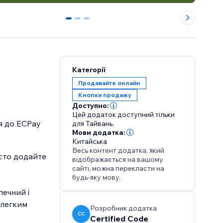
0
1
2
Категорії
Продавайте онлайн
Кнопки продажу
Доступно:
Цей додаток доступний тільки
я до ECPay
для Тайвань.
Мови додатка:
Китайська
Весь контент додатка, який
сто додайте
відображається на вашому
сайті, можна перекласти на
будь-яку мову.
печний і
 легким
Розробник додатка
CC
Certified Code