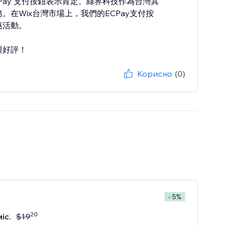
 ECPay 支付按鈕表示肯定。綠界科技作為台灣其
在Wix台灣市場上，我們的ECPay支付按
惠活動。
與好評！
Корисно
(0)
- 5%
20
міс.
$
19