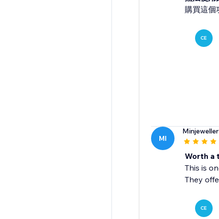
購買這個
CE
Minjewelle
MI
Worth a t
This is o
They offe
CE