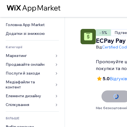
Головна App Market
- 5%
Підтве
Додатки зі знижкою
ECPay Pay 
Від
Certified Co
Категорії
Маркетинг
Пропонуйте ш
Продавайте онлайн
Реклама
покупки та п
Мобільний
Послуги й заходи
Додатки для магазинів
5.0
Відгуків
Аналітика
Надсилання та доставка
Медіафайли та 
Готелі
контент
Соцмережі
Кнопки продажу
Заходи
Елементи дизайну
Галерея
SEO
Онлайн‑курси
Ресторани
Музика
Залучення
Карти й навігація
Спілкування 
Друк на замовлення
Нерухомість
Має безкоштовний
Подкасти
Розміщення сайту
Конфіденційність і безпека
Бухгалтерський облік
Форми
Запис на послуги
БІЛЬШЕ
Фотографія
Ел. пошта
Годинник
Купони й лояльність
Блог
Вибір команди