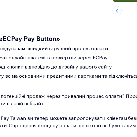
«ECPay Pay Button»
двідувачам швидкий і зручний процес оплати
чні онлайн-платежі та пожертви через ECPay
яд кнопки відповідно до дизайну вашого сайту
у всіма основними кредитними картками та підключітьс
потенційні продажі через тривалий процес оплати? Про
и на свій вебсайт.
ECPay Taiwan ви тепер можете запропонувати клієнтам без
ти. Спрощення процесу оплати ще ніколи не було таким