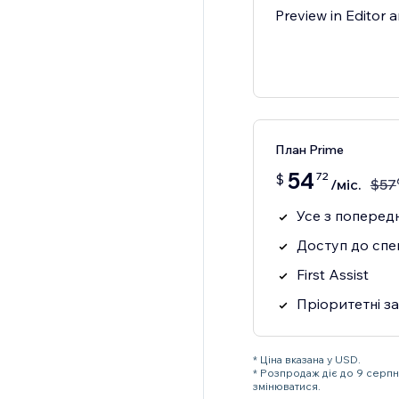
Preview in Editor a
План Prime
54
72
$
/міс.
$
57
Усе з попередні
Доступ до спец
First Assist
Пріоритетні з
* Ціна вказана у USD.
* Розпродаж діє до 9 серп
змінюватися.