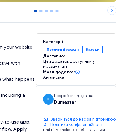
0
1
2
3
4
Категорії
om your website
Послуги й заходи
Заходи
Доступно:
Цей додаток доступний у
tive with
всьому світі.
Мови додатка:
Англійська
se what happens
 including a
Розробник додатка
D
Dumastar
Зверніться до нас за підтримкою
sy-to-use app.
Політика конфіденційності
r flow. Apply
Dmitrii Ivashchenko зобов’язується