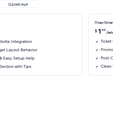
Щомісяця
План Smart
1
99
$
/мі
Ticket
tbrite Integration
Promo
et Layout Behavior
Post-O
& Easy Setup Help
Clean
Section with Tips