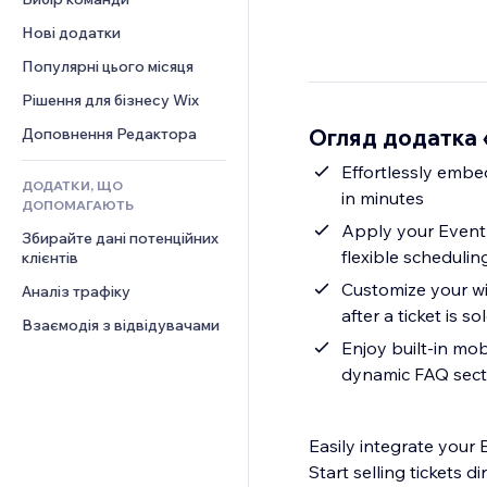
Відео
Конверсія
Шаблони сторінок
Рішення для складів
Опитування
Нові додатки
PDF
Ефекти зображення
Дропшипінг
Чат
Обмін файлами
Популярні цього місяця
Кнопки та меню
Тарифні плани й підписки
Коментарі
Новини
Банери та бейджі
Краудфандинг
Рішення для бізнесу Wix
Телефон
Контент‑послуги
Калькулятори
Їжа та напої
Спільнота
Огляд додатка 
Доповнення Редактора
Ефекти для тексту
Пошук
Відгуки
Effortlessly embed
ДОДАТКИ, ЩО
Погода
CRM
in minutes
ДОПОМАГАЮТЬ
Графіки й таблиці
Apply your Eventb
Збирайте дані потенційних 
flexible schedulin
клієнтів
Customize your w
Аналіз трафіку
after a ticket is so
Взаємодія з відвідувачами
Enjoy built-in mob
dynamic FAQ sect
Easily integrate your 
Start selling tickets d