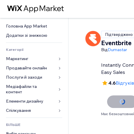
Головна App Market
Підтверджено 
Додатки зі знижкою
Eventbrite
Від
Dumastar
Категорії
Маркетинг
Instantly Conn
Продавайте онлайн
Реклама
Easy Sales
Мобільний
Послуги й заходи
Додатки для магазинів
4.6
Відгуків
Аналітика
Надсилання та доставка
Медіафайли та 
Готелі
контент
Соцмережі
Кнопки продажу
Заходи
Елементи дизайну
Галерея
SEO
Онлайн‑курси
Ресторани
Музика
Залучення
Карти й навігація
Спілкування 
Друк на замовлення
Нерухомість
Має безкоштовний
Подкасти
Розміщення сайту
Конфіденційність і безпека
Бухгалтерський облік
Форми
Запис на послуги
БІЛЬШЕ
Фотографія
Ел. пошта
Годинник
Купони й лояльність
Блог
Вибір команди