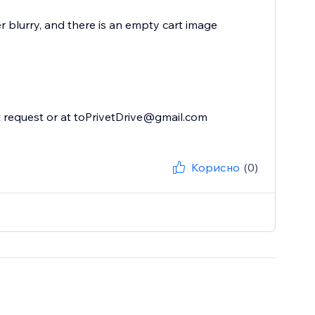
r blurry, and there is an empty cart image
t request or at toPrivetDrive@gmail.com
Корисно
(0)