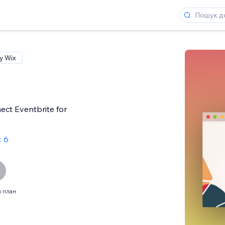
у Wix
ect Eventbrite for
: 6
 план