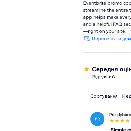
Eventbrite promo code
streamline the entire
app helps make everyt
and a helpful FAQ sect
—right on your site.
Переглянути дем
Середня оцін
Відгуків: 6
Сортування:
Нед
Pricklybare
PR
Simple e