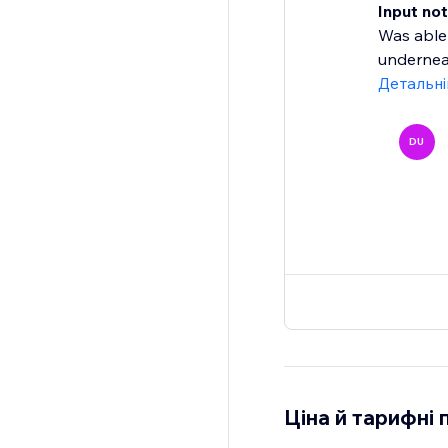
Input not
Was able 
underneat
Детальн
DU
Ціна й тарифні 