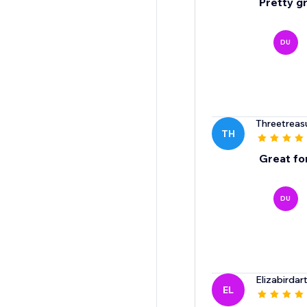
Pretty g
DU
Threetreasu
TH
Great fo
DU
Elizabirdar
EL