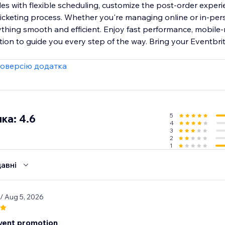
s with flexible scheduling, customize the post-order experi
 ticketing process. Whether you're managing online or in-per
hing smooth and efficient. Enjoy fast performance, mobile-
ion to guide you every step of the way. Bring your Eventbrite
оверсію додатка
5
ка: 4.6
4
3
2
1
авні
/ Aug 5, 2026
vent promotion