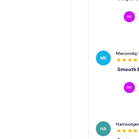
DU
Meromdq
/
ME
Smooth E
DU
Harrisonja
HA