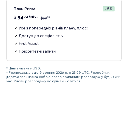
План Prime
- 5%
/міс.
$
54
72
60
$
57
Усе з попередніх рівнів плану, плюс:
Доступ до спеціалістів
First Assist
Пріоритетні запити
* Ціна вказана у USD.
* Розпродаж діє до 9 серпня 2026 р. о 23:59 UTC. Розробник
додатка залишає за собою право припинити розпродаж у будь-який
час. Умови розпродажу можуть змінюватися.