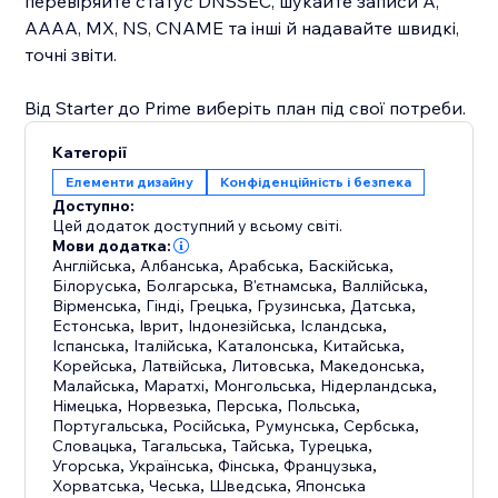
перевіряйте статус DNSSEC, шукайте записи A,
AAAA, MX, NS, CNAME та інші й надавайте швидкі,
точні звіти.
Від Starter до Prime виберіть план під свої потреби.
Категорії
Елементи дизайну
Конфіденційність і безпека
Доступно:
Цей додаток доступний у всьому світі.
Мови додатка:
Англійська
,
Албанська
,
Арабська
,
Баскійська
,
Білоруська
,
Болгарська
,
В'єтнамська
,
Валлійська
,
Вірменська
,
Гінді
,
Грецька
,
Грузинська
,
Датська
,
Естонська
,
Іврит
,
Індонезійська
,
Ісландська
,
Іспанська
,
Італійська
,
Каталонська
,
Китайська
,
Корейська
,
Латвійська
,
Литовська
,
Македонська
,
Малайська
,
Маратхі
,
Монгольська
,
Нідерландська
,
Німецька
,
Норвезька
,
Перська
,
Польська
,
Португальська
,
Російська
,
Румунська
,
Сербська
,
Словацька
,
Тагальська
,
Тайська
,
Турецька
,
Угорська
,
Українська
,
Фінська
,
Французька
,
Хорватська
,
Чеська
,
Шведська
,
Японська