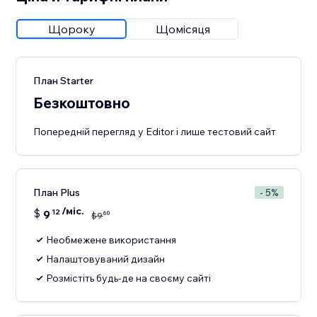
Щороку
Щомісяця
План Starter
Безкоштовно
Попередній перегляд у Editor і лише тестовий сайт
План Plus
- 5%
/міс.
$
9
12
60
$
9
Необмежене використання
Налаштовуваний дизайн
Розмістіть будь-де на своєму сайті