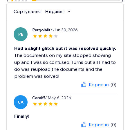
1
2
Сортування:
Недавні
Pergolalit
/ Jun 30, 2026
PE
Had a slight glitch but it was resolved quickly.
The documents on my site stopped showing
up and I was so confused. Turns out all I had to
do was reupload the documents and the
problem was solved!
Корисно
(0)
Caraiff
/ May 6, 2026
CA
Finally!
Корисно
(0)