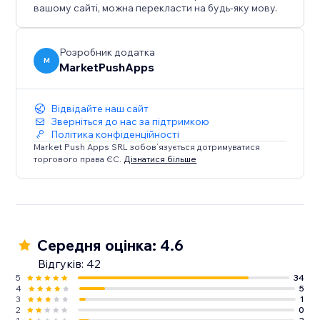
вашому сайті, можна перекласти на будь-яку мову.
Розробник додатка
M
MarketPushApps
Відвідайте наш сайт
Зверніться до нас за підтримкою
Політика конфіденційності
Market Push Apps SRL зобов’язується дотримуватися
торгового права ЄС.
Дізнатися більше
Середня оцінка: 4.6
Відгуків: 42
5
34
4
5
3
1
2
0