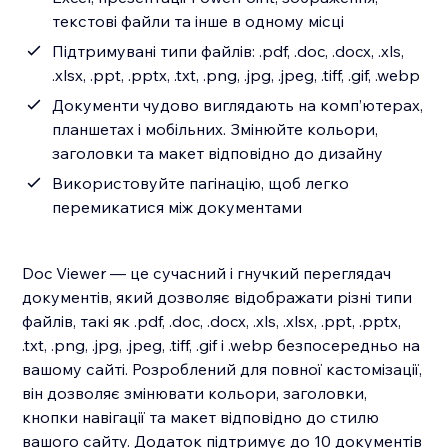
текстові файли та інше в одному місці
Підтримувані типи файлів: .pdf, .doc, .docx, .xls,
.xlsx, .ppt, .pptx, .txt, .png, .jpg, .jpeg, .tiff, .gif, .webp
Документи чудово виглядають на комп’ютерах,
планшетах і мобільних. Змінюйте кольори,
заголовки та макет відповідно до дизайну
Використовуйте пагінацію, щоб легко
перемикатися між документами
Doc Viewer — це сучасний і гнучкий переглядач
документів, який дозволяє відображати різні типи
файлів, такі як .pdf, .doc, .docx, .xls, .xlsx, .ppt, .pptx,
.txt, .png, .jpg, .jpeg, .tiff, .gif і .webp безпосередньо на
вашому сайті. Розроблений для повної кастомізації,
він дозволяє змінювати кольори, заголовки,
кнопки навігації та макет відповідно до стилю
вашого сайту. Додаток підтримує до 10 документів