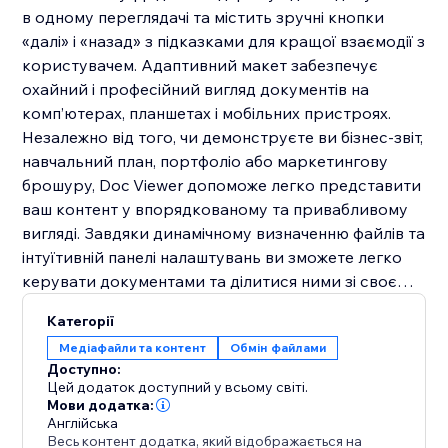
в одному переглядачі та містить зручні кнопки
«далі» і «назад» з підказками для кращої взаємодії з
користувачем. Адаптивний макет забезпечує
охайний і професійний вигляд документів на
комп’ютерах, планшетах і мобільних пристроях.
Незалежно від того, чи демонструєте ви бізнес-звіт,
навчальний план, портфоліо або маркетингову
брошуру, Doc Viewer допоможе легко представити
ваш контент у впорядкованому та привабливому
вигляді. Завдяки динамічному визначенню файлів та
інтуїтивній панелі налаштувань ви зможете легко
керувати документами та ділитися ними зі своєю
аудиторією.
Категорії
Медіафайли та контент
Обмін файлами
Доступно:
Цей додаток доступний у всьому світі.
Мови додатка:
Англійська
Весь контент додатка, який відображається на