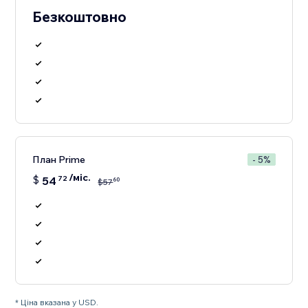
Безкоштовно
План Prime
- 5%
/міс.
$
54
72
60
$
57
* Ціна вказана у USD.