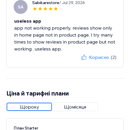
Sabikarestore
/ Jul 29, 2026
SA
useless app
app not working properly. reviews show only
in home page not in product page. I try many
times to show reviews in product page but not
working . useless app.
Корисно
(2)
Ціна й тарифні плани
Щороку
Щомісяця
План Starter