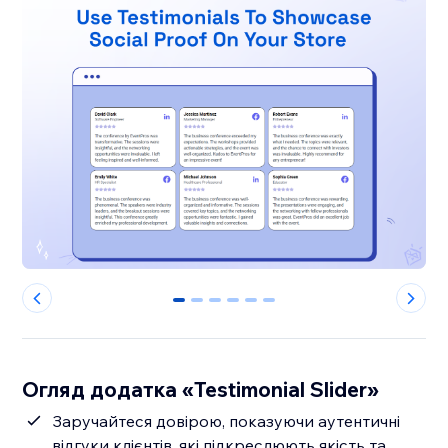
0
1
2
3
4
5
Огляд додатка «Testimonial Slider»
Заручайтеся довірою, показуючи аутентичні
відгуки клієнтів, які підкреслюють якість та