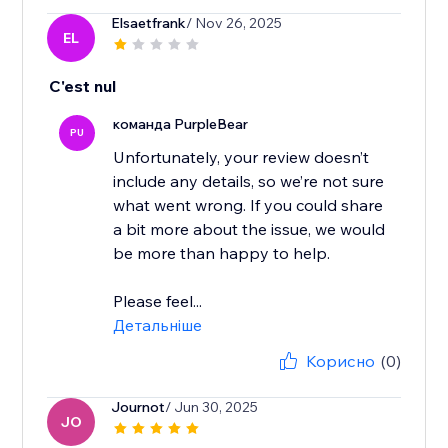
Elsaetfrank
/ Nov 26, 2025
EL
C'est nul
команда PurpleBear
PU
Unfortunately, your review doesn’t
include any details, so we’re not sure
what went wrong. If you could share
a bit more about the issue, we would
be more than happy to help.
Please feel...
Детальніше
Корисно
(0)
Journot
/ Jun 30, 2025
JO