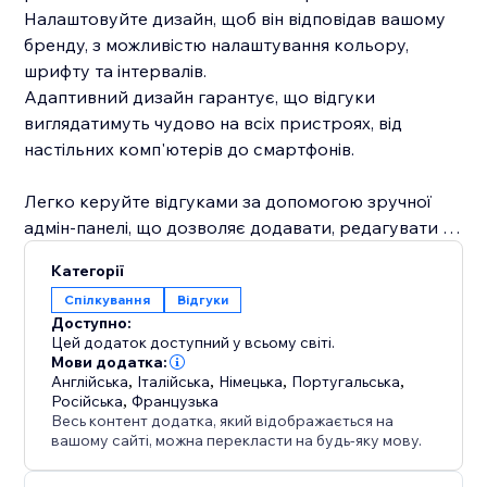
Налаштовуйте дизайн, щоб він відповідав вашому
бренду, з можливістю налаштування кольору,
шрифту та інтервалів.
Адаптивний дизайн гарантує, що відгуки
виглядатимуть чудово на всіх пристроях, від
настільних комп'ютерів до смартфонів.
Легко керуйте відгуками за допомогою зручної
адмін-панелі, що дозволяє додавати, редагувати та
видаляти відгуки без зайвих зусиль.
Категорії
Спілкування
Відгуки
Підніміть професіоналізм вашого сайту та
Доступно:
залучайте відвідувачів з допомогою додатка
Цей додаток доступний у всьому світі.
Testimonials Grid+Slider вже сьогодні.
Мови додатка:
Англійська
,
Італійська
,
Німецька
,
Португальська
,
Російська
,
Французька
Весь контент додатка, який відображається на
вашому сайті, можна перекласти на будь-яку мову.