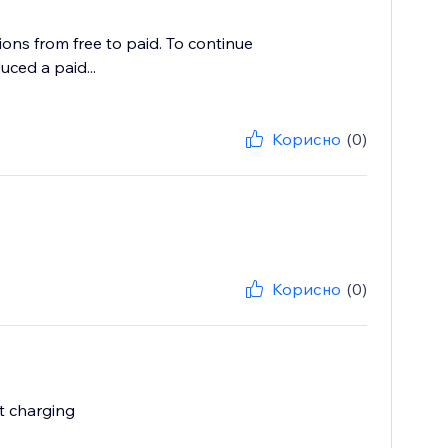
ns from free to paid. To continue
ced a paid...
Корисно
(0)
Корисно
(0)
t charging