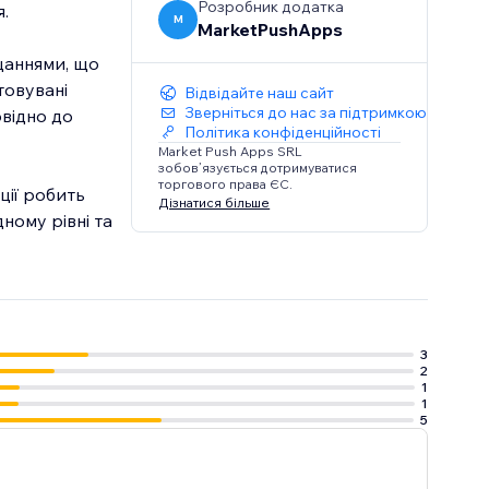
Розробник додатка
.
M
MarketPushApps
цаннями, що
товувані
Відвідайте наш сайт
Зверніться до нас за підтримкою
відно до
Політика конфіденційності
Market Push Apps SRL
зобов’язується дотримуватися
торгового права ЄС.
ції робить
Дізнатися більше
ному рівні та
3
2
1
1
5