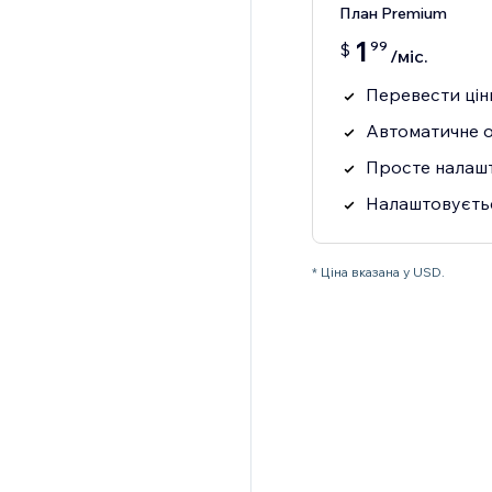
План Premium
1
99
$
/міс.
Перевести цін
Автоматичне о
Просте налаш
Налаштовуєтьс
* Ціна вказана у USD.