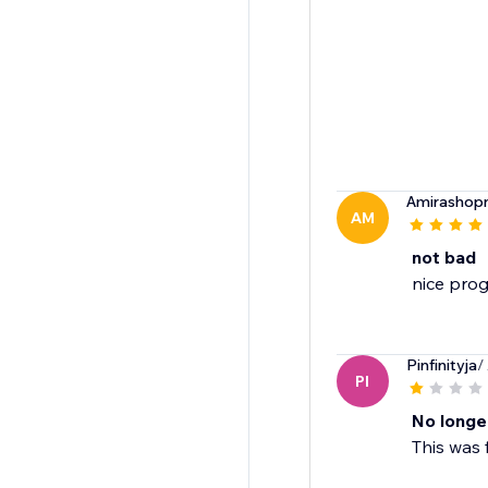
Amirashop
AM
not bad
nice pro
Pinfinityja
/
PI
No longe
This was 