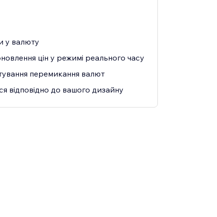
и у валюту
новлення цін у режимі реального часу
тування перемикання валют
я відповідно до вашого дизайну