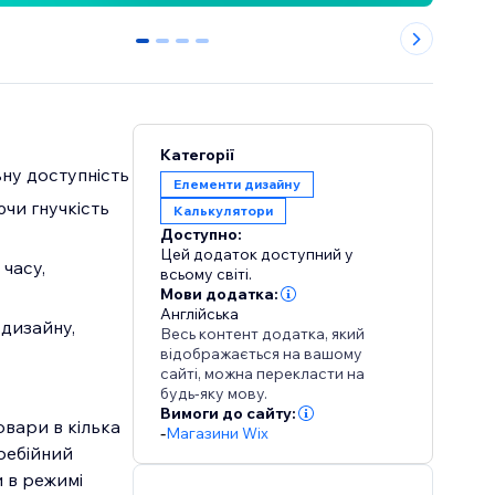
0
1
2
3
Категорії
ьну доступність
Елементи дизайну
чи гнучкість
Калькулятори
Доступно:
Цей додаток доступний у
часу,
всьому світі.
Мови додатка:
Англійська
 дизайну,
Весь контент додатка, який
відображається на вашому
сайті, можна перекласти на
будь-яку мову.
Вимоги до сайту:
вари в кілька
-
Магазини Wix
ребійний
 в режимі