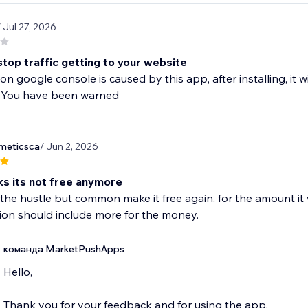
/ Jul 27, 2026
 stop traffic getting to your website
 on google console is caused by this app, after installing, it 
p. You have been warned
meticsca
/ Jun 2, 2026
ks its not free anymore
 the hustle but common make it free again, for the amount i
ion should include more for the money.
команда MarketPushApps
Hello,
Thank you for your feedback and for using the app.