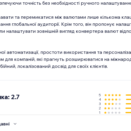
зпечуючи точність без необхідності ручного налаштування
авати та перемикатися між валютами лише кількома кла
ння глобальної аудиторії. Крім того, він пропонує налаш
ли налаштувати зовнішній вигляд конвертера валют відпо
ої автоматизації, простоти використання та персоналіза
м для компаній, які прагнуть розширюватися на міжнарод
ійний, локалізований досвід для своїх клієнтів.
5
ка: 2.7
4
3
2
1
авні