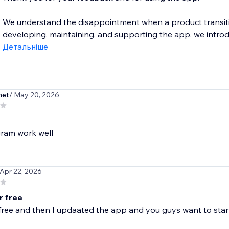
We understand the disappointment when a product transitio
developing, maintaining, and supporting the app, we introdu
Детальніше
net
/ May 20, 2026
gram work well
 Apr 22, 2026
r free
free and then I updaated the app and you guys want to star