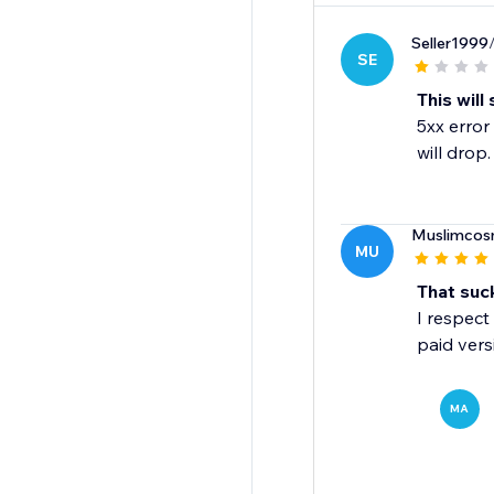
Seller1999
SE
This will
5xx error
will dro
Muslimcos
MU
That suc
I respect
paid vers
MA