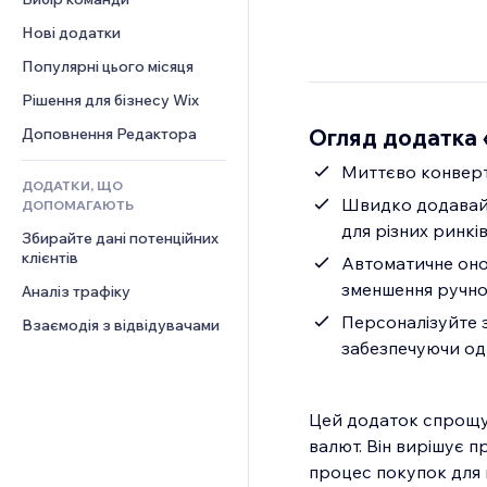
Відео
Конверсія
Шаблони сторінок
Рішення для складів
Опитування
Нові додатки
PDF
Ефекти зображення
Дропшипінг
Чат
Обмін файлами
Популярні цього місяця
Кнопки та меню
Тарифні плани й підписки
Коментарі
Новини
Банери та бейджі
Краудфандинг
Рішення для бізнесу Wix
Телефон
Контент‑послуги
Калькулятори
Їжа та напої
Спільнота
Огляд додатка 
Доповнення Редактора
Ефекти для тексту
Пошук
Відгуки
Миттєво конверту
ДОДАТКИ, ЩО
Погода
CRM
Швидко додавайт
ДОПОМАГАЮТЬ
Графіки й таблиці
для різних ринкі
Збирайте дані потенційних 
клієнтів
Автоматичне онов
зменшення ручно
Аналіз трафіку
Персоналізуйте з
Взаємодія з відвідувачами
забезпечуючи од
Цей додаток спрощує
валют. Він вирішує 
процес покупок для 