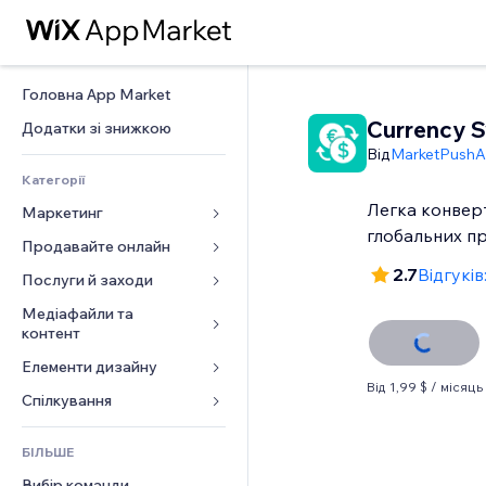
Головна App Market
Currency S
Додатки зі знижкою
Від
MarketPush
Категорії
Легка конверт
Маркетинг
глобальних п
Продавайте онлайн
Реклама
2.7
Відгуків:
Мобільний
Послуги й заходи
Додатки для магазинів
Аналітика
Надсилання та доставка
Медіафайли та 
Готелі
контент
Соцмережі
Кнопки продажу
Заходи
Елементи дизайну
Галерея
SEO
Онлайн‑курси
Ресторани
Від 1,99 $ / місяць
Музика
Залучення
Карти й навігація
Спілкування 
Друк на замовлення
Нерухомість
Подкасти
Розміщення сайту
Конфіденційність і безпека
Бухгалтерський облік
Форми
Запис на послуги
БІЛЬШЕ
Фотографія
Ел. пошта
Годинник
Купони й лояльність
Блог
Вибір команди