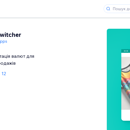
witcher
Apps
ація валют для
родажів
 12