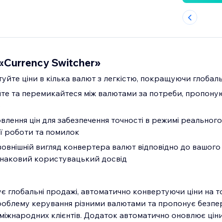
«Currency Switcher»
йте ціни в кілька валют з легкістю, покращуючи глобал
е та перемикайтеся між валютами за потреби, пропоную
в
лення цін для забезпечення точності в режимі реального 
ї роботи та помилок
овнішній вигляд конвертера валют відповідно до вашого
наковий користувацький досвід
 глобальні продажі, автоматично конвертуючи ціни на то
проблему керування різними валютами та пропонує безпе
міжнародних клієнтів. Додаток автоматично оновлює ціни