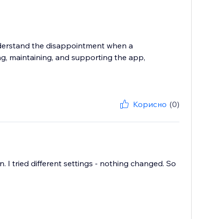
nderstand the disappointment when a
ng, maintaining, and supporting the app,
Корисно
(0)
n. I tried different settings - nothing changed. So