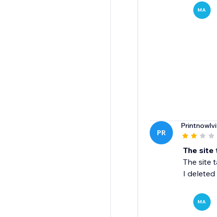
MA
Printnowlvi
PR
The site 
The site 
I deleted i
MA