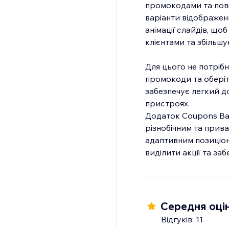
промокодами та пові
варіанти відображенн
анімації слайдів, що
клієнтами та збільшу
Для цього не потріб
промокоди та оберіть
забезпечує легкий до
пристроях.
Додаток Coupons Bar
різнобічним та прив
адаптивним позиціон
виділити акції та за
Середня оцін
Відгуків: 11