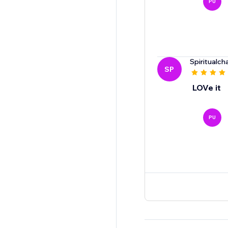
PU
Spiritualch
SP
LOVe it
PU