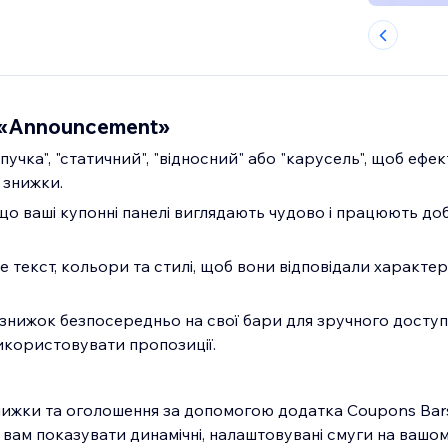
 «Announcement»
іпучка", "статичний", "відносний" або "карусель", щоб ефе
 знижки.
о ваші купонні панелі виглядають чудово і працюють до
 текст, кольори та стилі, щоб вони відповідали характе
знижок безпосередньо на свої бари для зручного доступ
икористовувати пропозиції.
ижки та оголошення за допомогою додатка Coupons Bar
вам показувати динамічні, налаштовувані смуги на вашому