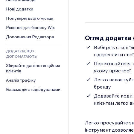
Відео
Конверсія
Шаблони сторінок
Рішення для складів
Опитування
Нові додатки
PDF
Ефекти зображення
Дропшипінг
Чат
Обмін файлами
Популярні цього місяця
Кнопки та меню
Тарифні плани й підписки
Коментарі
Новини
Банери та бейджі
Краудфандинг
Рішення для бізнесу Wix
Телефон
Контент‑послуги
Калькулятори
Їжа та напої
Спільнота
Огляд додатка
Доповнення Редактора
Ефекти для тексту
Пошук
Відгуки
Виберіть стилі "л
ДОДАТКИ, ЩО
Погода
CRM
підкреслити свої
ДОПОМАГАЮТЬ
Графіки й таблиці
Переконайтеся, щ
Збирайте дані потенційних 
якому пристрої.
клієнтів
Легко налаштуйте
Аналіз трафіку
бренду
Взаємодія з відвідувачами
Додавайте коди 
клієнтам легко в
Легко просувайте зн
інструмент дозволяє 