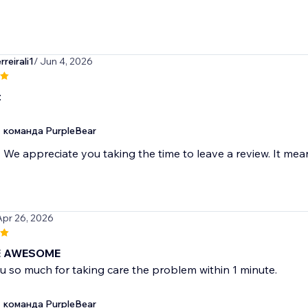
reirali1
/ Jun 4, 2026
t
команда PurpleBear
We appreciate you taking the time to leave a review. It mean
Apr 26, 2026
E AWESOME
 so much for taking care the problem within 1 minute.
команда PurpleBear