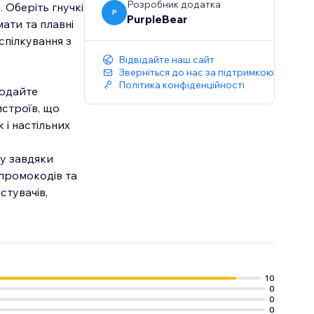
Розробник додатка
 Оберіть гнучкі
P
PurpleBear
мати та плавні
спілкування з
Відвідайте наш сайт
Зверніться до нас за підтримкою
Політика конфіденційності
додайте
истроїв, що
 і настільних
у завдяки
 промокодів та
стувачів,
10
0
0
0