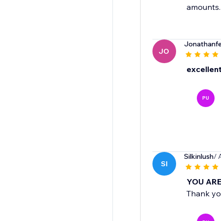
amounts.
Jonathanfer
JO
excellen
PU
Silkinlush
/ 
SI
YOU AR
Thank you