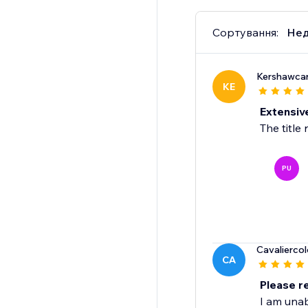
Сортування:
Нед
Kershawca
KE
Extensiv
The title 
PU
Cavalierco
CA
Please r
I am unab