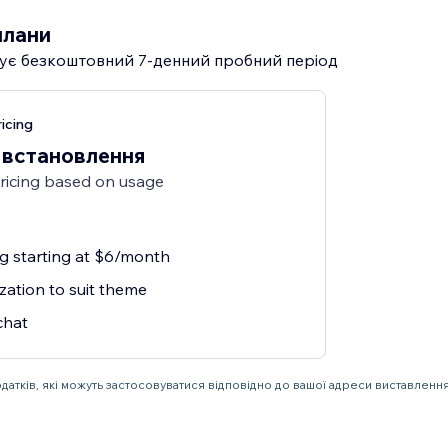
плани
ує безкоштовний 7‑денний пробний період
icing
 встановлення
pricing based on usage
ng starting at $6/month
zation to suit theme
chat
одатків, які можуть застосовуватися відповідно до вашої адреси виставлення