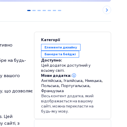
0
1
2
3
4
5
6
Категорії
ктивно
Елементи дизайну
Банери та бейджі
бре на будь-
Доступно:
Цей додаток доступний у
всьому світі.
ру вашого
Мови додатка:
Англійська
,
Італійська
,
Німецька
,
Польська
,
Португальська
,
у, що дозволяє
Французька
Весь контент додатка, який
відображається на вашому
сайті, можна перекласти на
будь-яку мову.
s. Цей
 сайті, з