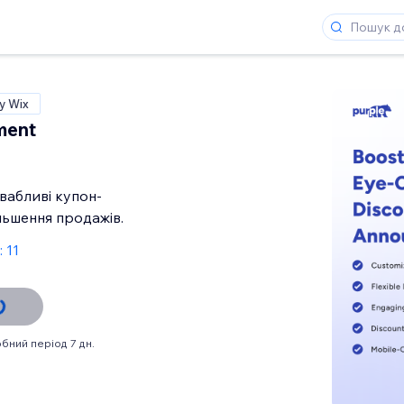
у Wix
ment
вабливі купон-
ільшення продажів.
: 11
бний період 7 дн.