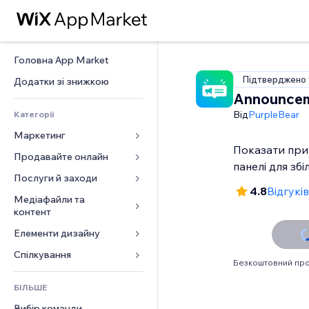
Головна App Market
Підтверджено 
Додатки зі знижкою
Announce
Від
PurpleBear
Категорії
Маркетинг
Показати при
Продавайте онлайн
Реклама
панелі для зб
Мобільний
Послуги й заходи
Додатки для магазинів
4.8
Відгуків
Аналітика
Надсилання та доставка
Медіафайли та 
Готелі
контент
Соцмережі
Кнопки продажу
Заходи
Елементи дизайну
Галерея
SEO
Онлайн‑курси
Ресторани
Музика
Залучення
Карти й навігація
Спілкування 
Друк на замовлення
Нерухомість
Безкоштовний про
Подкасти
Розміщення сайту
Конфіденційність і безпека
Бухгалтерський облік
Форми
Запис на послуги
БІЛЬШЕ
Фотографія
Ел. пошта
Годинник
Купони й лояльність
Блог
Вибір команди