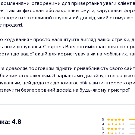
домленнями, створеними для привертання уваги клієнтів.
я, такі як фіксовані або закріплені смуги, карусельні фор
б створити захопливий візуальний досвід, який стимулює 
є продажі.
но кодування - просто налаштуйте вигляд вашої стрічки, 
 позиціонування. Coupons Bars оптимізовані для всіх пр
ступ до вашої акцій для користувачів як на мобільних, так
s дозволяє торговцям підняти привабливість свого сайт
абливим оголошенням. З варіантами дизайну, інтеграцією
уванням, цей додаток допомагає збільшити інтерес кори
безпечити безперервний досвід на будь-якому пристрої.
5
ка: 4.8
4
3
2