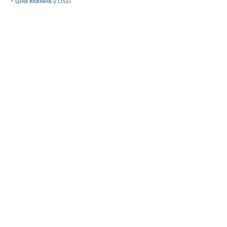
* Ціна вказана у USD.