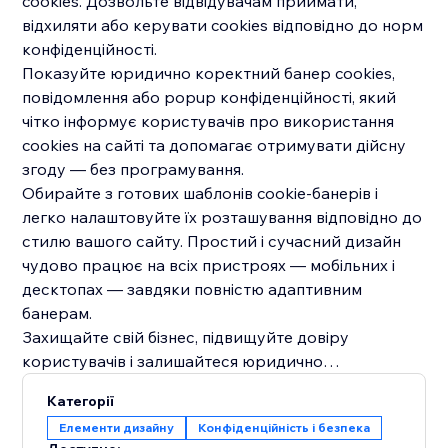
cookies. Дозвольте відвідувачам приймати,
відхиляти або керувати cookies відповідно до норм
конфіденційності.
Показуйте юридично коректний банер cookies,
повідомлення або popup конфіденційності, який
чітко інформує користувачів про використання
cookies на сайті та допомагає отримувати дійсну
згоду — без програмування.
Обирайте з готових шаблонів cookie-банерів і
легко налаштовуйте їх розташування відповідно до
стилю вашого сайту. Простий і сучасний дизайн
чудово працює на всіх пристроях — мобільних і
десктопах — завдяки повністю адаптивним
банерам.
Захищайте свій бізнес, підвищуйте довіру
користувачів і залишайтеся юридично
відповідними — все це з одним простим додатком
Категорії
для відповідності cookies.
Елементи дизайну
Конфіденційність і безпека