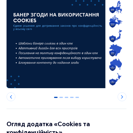
0
1
2
3
4
Огляд додатка «Cookies та
конфіденційність»