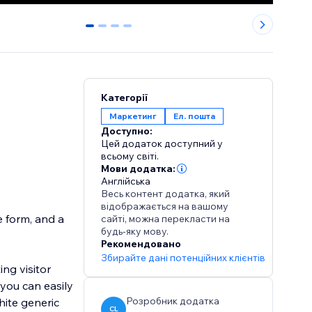
0
1
2
3
Категорії
Маркетинг
Ел. пошта
Доступно:
Цей додаток доступний у
всьому світі.
Мови додатка:
Англійська
Весь контент додатка, який
відображається на вашому
e form, and a
сайті, можна перекласти на
будь-яку мову.
Рекомендовано
Збирайте дані потенційних клієнтів
ng visitor
 you can easily
Розробник додатка
hite generic
CL