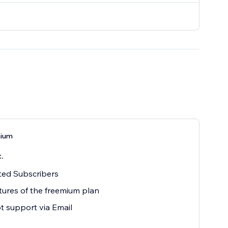
mium
.
ted Subscribers
atures of the freemium plan
 support via Email