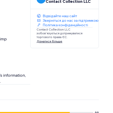
Contact Collection LLC
Відвідайте наш сайт
Зверніться до нас за підтримкою
Політика конфіденційності
Contact Collection LLC
зобов’язується дотримуватися
торгового права ЄС.
himp
Дізнатися більше
s information,
.
66