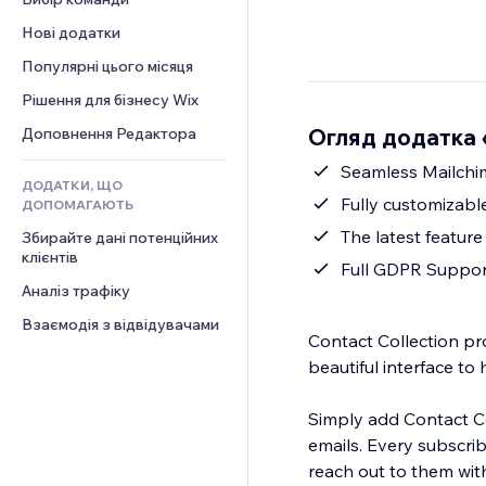
Відео
Конверсія
Шаблони сторінок
Рішення для складів
Опитування
Нові додатки
PDF
Ефекти зображення
Дропшипінг
Чат
Обмін файлами
Популярні цього місяця
Кнопки та меню
Тарифні плани й підписки
Коментарі
Новини
Банери та бейджі
Краудфандинг
Рішення для бізнесу Wix
Телефон
Контент‑послуги
Калькулятори
Їжа та напої
Спільнота
Огляд додатка «
Доповнення Редактора
Ефекти для тексту
Пошук
Відгуки
Seamless Mailchi
ДОДАТКИ, ЩО
Погода
CRM
Fully customizabl
ДОПОМАГАЮТЬ
Графіки й таблиці
The latest feature
Збирайте дані потенційних 
клієнтів
Full GDPR Suppor
Аналіз трафіку
Взаємодія з відвідувачами
Contact Collection pr
beautiful interface to 
Simply add Contact Col
emails. Every subscri
reach out to them with