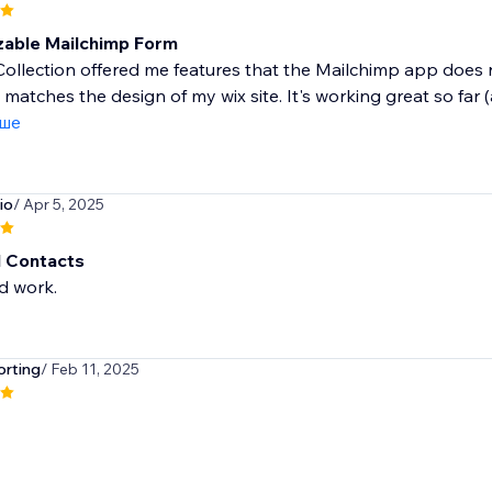
able Mailchimp Form
ollection offered me features that the Mailchimp app does n
 matches the design of my wix site. It's working great so far (
іше
io
/ Apr 5, 2025
 Contacts
d work.
orting
/ Feb 11, 2025