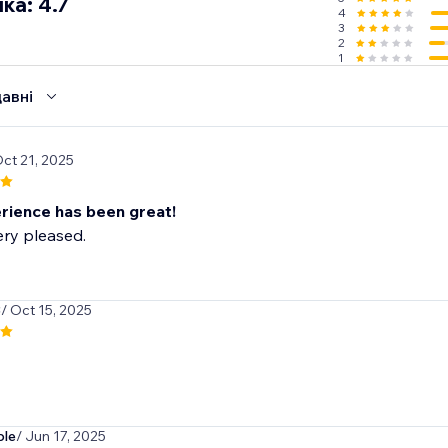
ка: 4.7
4
3
2
1
авні
Oct 21, 2025
rience has been great!
ry pleased.
3
/ Oct 15, 2025
ble
/ Jun 17, 2025