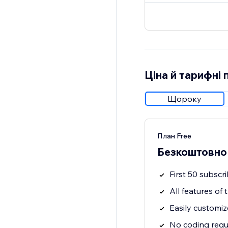
Ціна й тарифні 
Щороку
План Free
Безкоштовно
First 50 subscri
All features of
Easily customiz
No coding requ