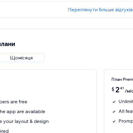
Переглянути більше відгуків
плани
Щомісяця
План Pre
2
41
$
/міс
Unlimi
bers are free
All fe
 the app are available
Prompt
e your layout & design
ired