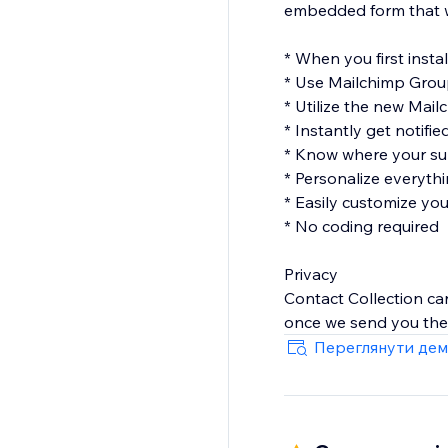
embedded form that won
* When you first instal
* Use Mailchimp Gro
* Utilize the new Mail
* Instantly get notifi
* Know where your sub
* Personalize everythi
* Easily customize yo
* No coding required
Privacy
Contact Collection car
once we send you the 
Переглянути дем