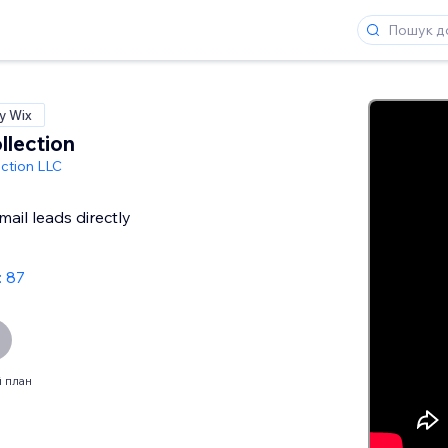
у Wix
llection
ection LLC
ail leads directly
: 87
 план