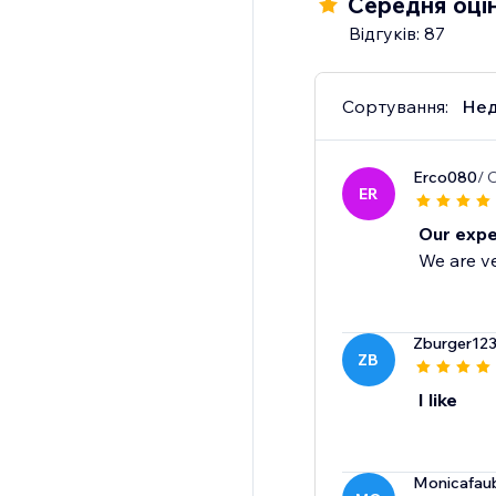
Середня оцін
Відгуків: 87
Сортування:
Нед
Erco080
/ 
ER
Our expe
We are ve
Zburger12
ZB
I like
Monicafau