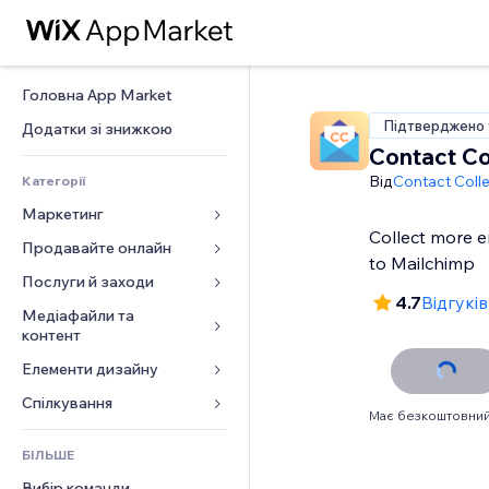
Головна App Market
Підтверджено 
Додатки зі знижкою
Contact Co
Від
Contact Coll
Категорії
Маркетинг
Collect more em
Продавайте онлайн
Реклама
to Mailchimp
Мобільний
Послуги й заходи
Додатки для магазинів
4.7
Відгуків
Аналітика
Надсилання та доставка
Медіафайли та 
Готелі
контент
Соцмережі
Кнопки продажу
Заходи
Елементи дизайну
Галерея
SEO
Онлайн‑курси
Ресторани
Музика
Залучення
Карти й навігація
Спілкування 
Друк на замовлення
Нерухомість
Має безкоштовний
Подкасти
Розміщення сайту
Конфіденційність і безпека
Бухгалтерський облік
Форми
Запис на послуги
БІЛЬШЕ
Фотографія
Ел. пошта
Годинник
Купони й лояльність
Блог
Вибір команди