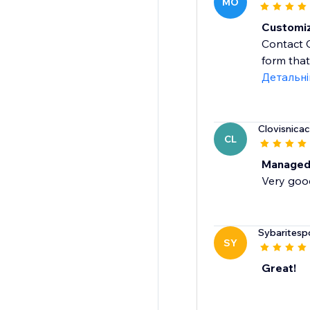
MO
Customiz
Contact C
form that
Детальн
Clovisnicac
CL
Managed
Very goo
Sybaritesp
SY
Great!