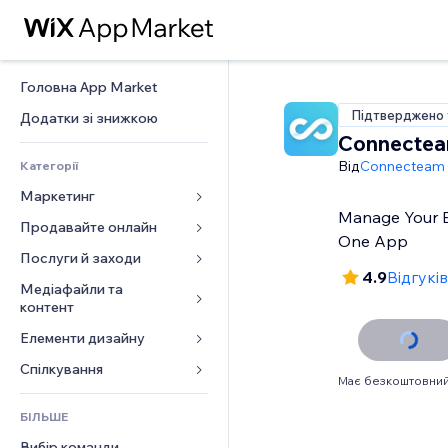
Головна App Market
Підтверджено 
Додатки зі знижкою
Connecte
Від
Connecteam
Категорії
Маркетинг
Manage Your 
Продавайте онлайн
Реклама
One App
Мобільний
Послуги й заходи
Додатки для магазинів
4.9
Відгуків
Аналітика
Надсилання та доставка
Медіафайли та 
Готелі
контент
Соцмережі
Кнопки продажу
Заходи
Елементи дизайну
Галерея
SEO
Онлайн‑курси
Ресторани
Музика
Залучення
Карти й навігація
Спілкування 
Друк на замовлення
Нерухомість
Має безкоштовний
Подкасти
Розміщення сайту
Конфіденційність і безпека
Бухгалтерський облік
Форми
Запис на послуги
БІЛЬШЕ
Фотографія
Ел. пошта
Годинник
Купони й лояльність
Блог
Вибір команди