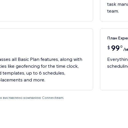
task mana
team.
План Expe
99
0
$
/м
ses all Basic Plan features, along with
Everythin
es like geofencing for the time clock,
schedulin
nd templates, up to 6 schedules,
placements and more.
нок виставлено компанією Connecteam.