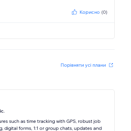
Корисно
(0)
Порівняти усі плани
c
іс.
ures such as time tracking with GPS, robust job
, digital forms, 1:1 or group chats, updates and