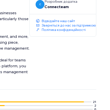
Розробник додатка
C
Connecteam
usinesses
ticularly those
Відвідайте наш сайт
Зверніться до нас за підтримкою
Політика конфіденційності
ement, and more,
ing piece,
yee management.
ideal for teams
 platform, you
less management
21
2
0