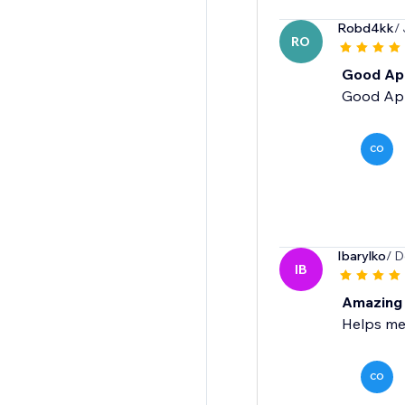
Robd4kk
/
RO
Good Ap
Good Ap
CO
Ibarylko
/ D
IB
Amazing
Helps me
CO