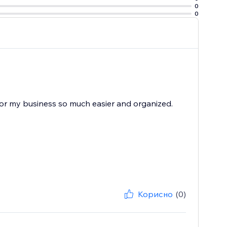
0
0
 for my business so much easier and organized.
Корисно
(0)