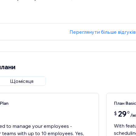
Переглянути більше відгуків
плани
Щомісяця
Plan
План Basi
29
0
$
/м
With feat
ed to manage your employees -
scheduling
r teams with up to 10 employees. Yes,