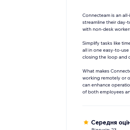
Connecteam is an all
streamline their day-
with non-desk worker
Simplify tasks like t
all in one easy-to-us
closing the loop and
What makes Connecteam 
working remotely or o
can enhance operatio
Середня оцін
Відгуків: 23