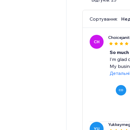
Сортування:
Нед
Choicejanito
CH
So much 
I’m glad 
My busine
Детальн
CO
Yukkeymeg
YU