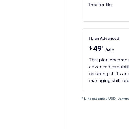
free for life.
План Advanced
49
0
$
/міс.
This plan encompas
advanced capabiliti
recurring shifts a
managing shift re
* Ціна вказана у USD, раху