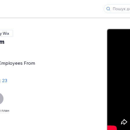
у Wix
am
Employees From
: 23
 план