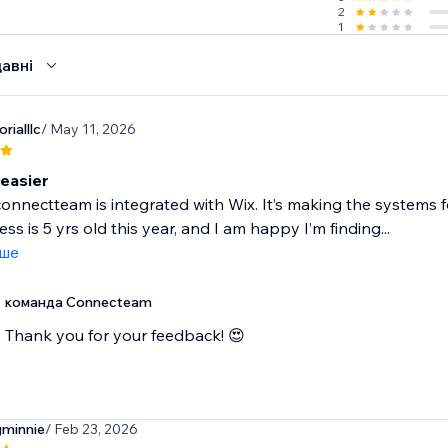
2
1
авні
rialllc
/ May 11, 2026
easier
connectteam is integrated with Wix. It’s making the systems
ss is 5 yrs old this year, and I am happy I’m finding...
іше
команда Connecteam
Thank you for your feedback! 😍
minnie
/ Feb 23, 2026