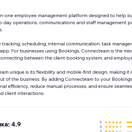
-in-one employee management platform designed to help b
to-day operations, communications and staff management par
s.
ime tracking, scheduling, internal communication, task manag
e app. For businesses using Bookings, Connecteam is the miss
 connecting between the client booking system, and emplo
unique is its flexibility and mobile-first design, making it 
ut of the business. By adding Connecteam to your Bookings
nal efficiency, reduce manual processes, and ensure seam
5
ка: 4.9
4
3