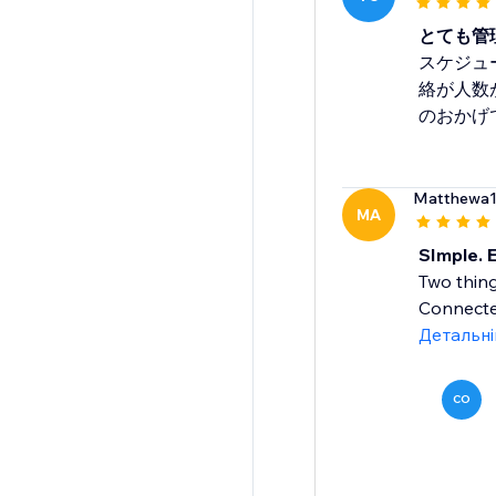
とても管
スケジュ
絡が人数
のおかげ
Matthewa
MA
SImple. E
Two thing
Connectea
Детальн
CO