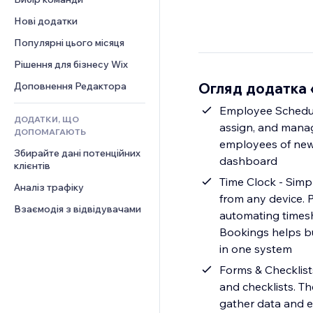
Відео
Конверсія
Шаблони сторінок
Рішення для складів
Опитування
Нові додатки
PDF
Ефекти зображення
Дропшипінг
Чат
Обмін файлами
Популярні цього місяця
Кнопки та меню
Тарифні плани й підписки
Коментарі
Новини
Банери та бейджі
Краудфандинг
Рішення для бізнесу Wix
Телефон
Контент‑послуги
Калькулятори
Їжа та напої
Спільнота
Огляд додатка
Доповнення Редактора
Ефекти для тексту
Пошук
Відгуки
Employee Schedul
ДОДАТКИ, ЩО
Погода
CRM
assign, and manage
ДОПОМАГАЮТЬ
Графіки й таблиці
employees of new 
Збирайте дані потенційних 
dashboard
клієнтів
Time Clock - Simp
Аналіз трафіку
from any device. P
Взаємодія з відвідувачами
automating timesh
Bookings helps b
in one system
Forms & Checklists
and checklists. T
gather data and e