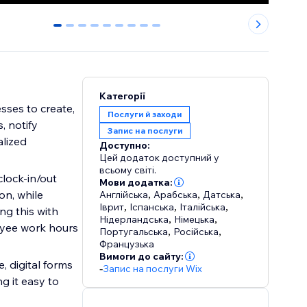
0
1
2
3
4
5
6
7
8
Категорії
ses to create,
Послуги й заходи
, notify
Запис на послуги
lized
Доступно:
Цей додаток доступний у
всьому світі.
lock-in/out
Мови додатка:
on, while
Англійська
,
Арабська
,
Датська
,
Іврит
,
Іспанська
,
Італійська
,
ng this with
Нідерландська
,
Німецька
,
oyee work hours
Португальська
,
Російська
,
Французька
Вимоги до сайту:
, digital forms
-
Запис на послуги Wix
g it easy to