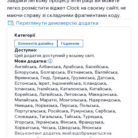
Завдяки легкому процесу інтеграції ви можете
легко розмістити віджет Clock на своєму сайті, не
маючи справу зі складними фрагментами коду.
Переглянути демоверсію додатка
Категорії
Елементи дизайну
Годинник
Доступно:
Цей додаток доступний у всьому світі.
Мови додатка:
Англійська
,
Албанська
,
Арабська
,
Баскійська
,
Білоруська
,
Болгарська
,
В'єтнамська
,
Валлійська
,
Вірменська
,
Гінді
,
Грецька
,
Грузинська
,
Датська
,
Естонська
,
Іврит
,
Індонезійська
,
Ісландська
,
Іспанська
,
Італійська
,
Каталонська
,
Китайська
,
Корейська
,
Латвійська
,
Литовська
,
Македонська
,
Малайська
,
Маратхі
,
Монгольська
,
Нідерландська
,
Німецька
,
Норвезька
,
Перська
,
Польська
,
Португальська
,
Російська
,
Румунська
,
Сербська
,
Словацька
,
Тагальська
,
Тайська
,
Турецька
,
Угорська
,
Українська
,
Фінська
,
Французька
,
Хорватська
,
Чеська
,
Шведська
,
Японська
Весь контент додатка, який відображається на