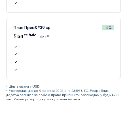
План Прем&#39;єр
- 5%
/міс.
$
54
72
60
$
57
* Ціна вказана у USD.
* Розпродаж діє до 9 серпня 2026 р. о 23:59 UTC. Розробник
додатка залишає за собою право припинити розпродаж у будь-який
час. Умови розпродажу можуть змінюватися.