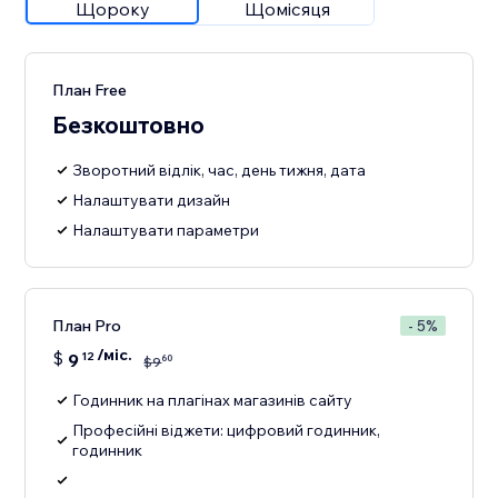
Щороку
Щомісяця
План Free
Безкоштовно
Зворотний відлік, час, день тижня, дата
Налаштувати дизайн
Налаштувати параметри
План Pro
- 5%
/міс.
$
9
12
60
$
9
Годинник на плагінах магазинів сайту
Професійні віджети: цифровий годинник,
годинник