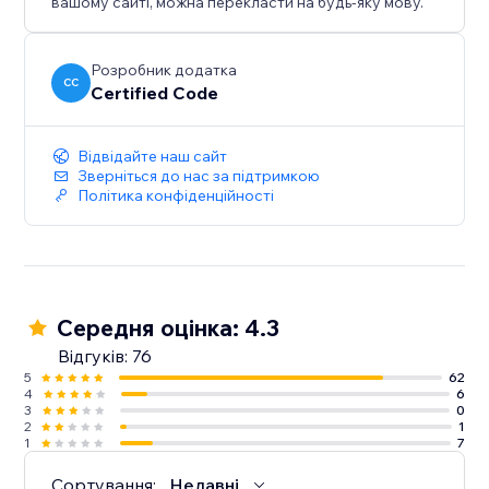
вашому сайті, можна перекласти на будь-яку мову.
Розробник додатка
CC
Certified Code
Відвідайте наш сайт
Зверніться до нас за підтримкою
Політика конфіденційності
Середня оцінка: 4.3
Відгуків: 76
5
62
4
6
3
0
2
1
1
7
Сортування:
Недавні