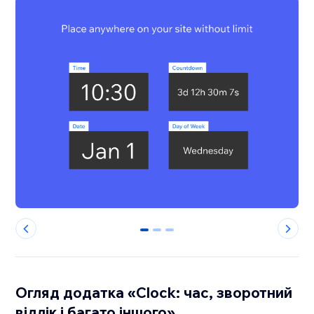
0
1
2
Огляд додатка «Clock: час, зворотний
відлік і багато іншого»