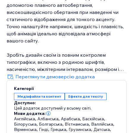
допомогою плавного автообертання,
високошвидкісного обертання при наведенні чи
статичного відображення для тонкого акценту.
Точно налаштуйте напрямок, швидкість і плавність,
щоб анімація ідеально відповідала атмосфері
вашого сайту.
Зробіть дизайн своїм із повним контролем
типографіки, включно з родиною шрифтів,
насиченістю, міжлітерним інтервалом, розміром і
кольором тексту, а також підтримкою прозорого
Переглянути демоверсію додатка
та графічного тла. Використовуйте Круговий
Категорії
текст, щоб виділити головні заголовки, підписати
Медіафайли та контент
Ефекти для тексту
галереї, створити динамічні печатки для
Доступно:
пропозицій чи додати мінімалістичні мікровзаємодії
Цей додаток доступний у всьому світі.
на ваших сторінках. Працює бездоганно в
Мови додатка:
редакторі, тож ви можете проєктувати швидше,
Англійська
,
Албанська
,
Арабська
,
Баскійська
,
Білоруська
,
Болгарська
,
В'єтнамська
,
Валлійська
,
зберігати все у фірмовому стилі та публікувати
Вірменська
,
Гінді
,
Грецька
,
Грузинська
,
Датська
,