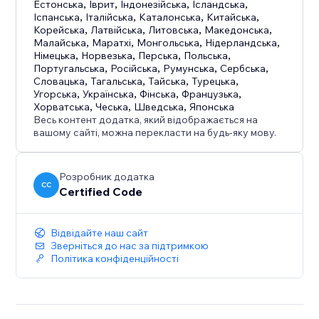
відточені інтерактивні макети без коду.
Естонська
,
Іврит
,
Індонезійська
,
Ісландська
,
Іспанська
,
Італійська
,
Каталонська
,
Китайська
,
Корейська
,
Латвійська
,
Литовська
,
Македонська
,
Малайська
,
Маратхі
,
Монгольська
,
Нідерландська
,
Німецька
,
Норвезька
,
Перська
,
Польська
,
Португальська
,
Російська
,
Румунська
,
Сербська
,
Словацька
,
Тагальська
,
Тайська
,
Турецька
,
Угорська
,
Українська
,
Фінська
,
Французька
,
Хорватська
,
Чеська
,
Шведська
,
Японська
Весь контент додатка, який відображається на
вашому сайті, можна перекласти на будь-яку мову.
Розробник додатка
CC
Certified Code
Відвідайте наш сайт
Зверніться до нас за підтримкою
Політика конфіденційності