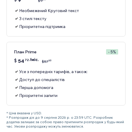
9
$
9
Необмежений Круговий текст
3 стилі тексту
Пріоритетна підтримка
План Prime
- 5%
/міс.
$
54
72
60
$
57
Усе з попередніх тарифів, а також:
Доступ до спеціалістів
Перша допомога
Пріоритетні запити
* Ціна вказана у USD.
* Розпродаж діє до 9 серпня 2026 р. о 23:59 UTC. Розробник
додатка залишає за собою право припинити розпродаж у будь-який
час. Умови розпродажу можуть змінюватися.