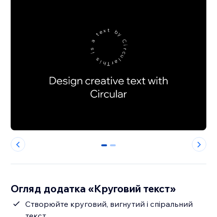
0
1
Огляд додатка «Круговий текст»
Створюйте круговий, вигнутий і спіральний
текст