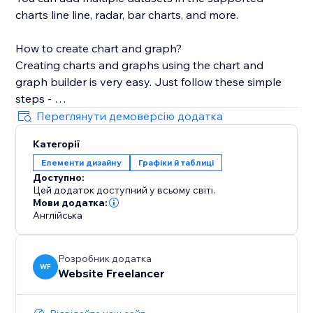
charts line line, radar, bar charts, and more.
How to create chart and graph?
Creating charts and graphs using the chart and
graph builder is very easy. Just follow these simple
steps -
Переглянути демоверсію додатка
1. After Installation, Choose the graph type of your
Категорії
choice from App Widget
Елементи дизайну
Графіки й таблиці
2. Add the Widget in section, cell, container, or CSS
Доступно:
grid.
Цей додаток доступний у всьому світі.
3. Open the Chart Settings, In the Dataset text holder
Мови додатка:
add your data
Англійська
4. Customize your chart design from the various
customization settings
Розробник додатка
5. Some settings like Text and Grid require change in
WF
Website Freelancer
all related parameters.