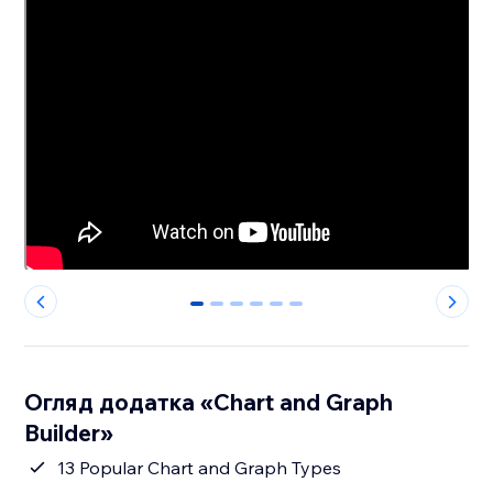
0
1
2
3
4
5
Огляд додатка «Chart and Graph
Builder»
13 Popular Chart and Graph Types