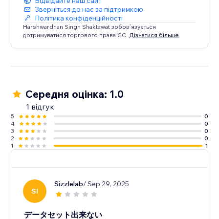
Відвідайте наш сайт
Stretch the chart to cover the layout tool.
Зверніться до нас за підтримкою
Політика конфіденційності
Each chart features customization options such as
Harshwardhan Singh Shaktawat зобов’язується
дотримуватися торгового права ЄС.
Дізнатися більше
chart height, colors for datasets, fill areas, points,
labels, grid, etc. There are options for setting various
additional visual options inside graph as well.
Середня оцінка: 1.0
1 відгук
5
0
4
0
3
0
2
0
1
1
Sizzlelab
/ Sep 29, 2025
SI
データセット出来ない