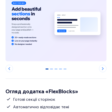
0
1
2
3
4
Огляд додатка «FlexBlocks»
Готові секції сторінок
Автоматично відповідає темі